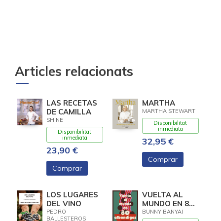
Articles relacionats
LAS RECETAS
MARTHA
DE CAMILLA
MARTHA STEWART
SHINE
Disponibilitat
inmediata
Disponibilitat
inmediata
32,95 €
23,90 €
Comprar
Comprar
LOS LUGARES
VUELTA AL
DEL VINO
MUNDO EN 80
ALBONDIGAS
PEDRO
BUNNY BANYAI
BALLESTEROS