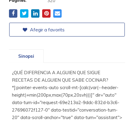
Pàgines:
320
Afegir a favorits
Sinopsi
¿QUÉ DIFERENCIA A ALGUIEN QUE SIGUE
RECETAS DE ALGUIEN QUE SABE COCINAR?
*]:pointer-events-auto scroll-mt-[calc(var(--header-
height)+min(200px,max(70px,20svh)))]" dir="auto"
data-turn-id="request-69e213a2-9ddc-832d-b3c6-
27696072f127-0" data-testid="conversation-turn-
20" data-scroll-anchor="true" data-turn="assistant">