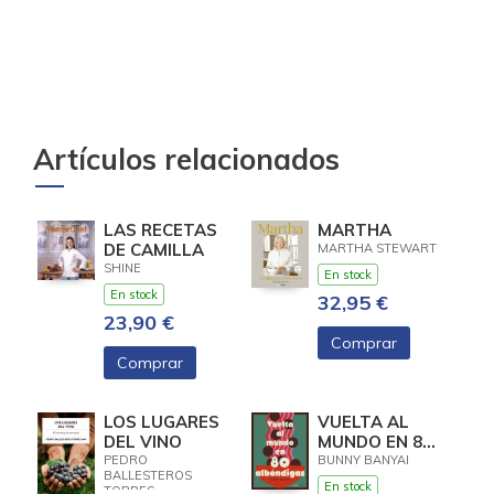
Artículos relacionados
LAS RECETAS
MARTHA
DE CAMILLA
MARTHA STEWART
SHINE
En stock
En stock
32,95 €
23,90 €
Comprar
Comprar
LOS LUGARES
VUELTA AL
DEL VINO
MUNDO EN 80
ALBONDIGAS
PEDRO
BUNNY BANYAI
BALLESTEROS
En stock
TORRES