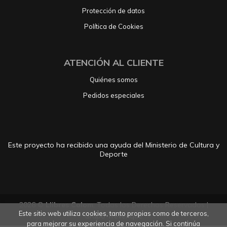
Protección de datos
Política de Cookies
ATENCIÓN AL CLIENTE
Quiénes somos
Pedidos especiales
Este proyecto ha recibido una ayuda del Ministerio de Cultura y
Deporte
2026 ©
Llibres Colom
. Todos los Derechos Reservados |
Este sitio web utiliza cookies, tanto propias como de terceros,
Grupo Trevenque
para mejorar su experiencia de navegación. Si continúa