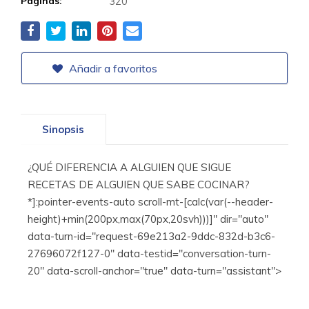
Páginas:
320
Añadir a favoritos
Sinopsis
¿QUÉ DIFERENCIA A ALGUIEN QUE SIGUE
RECETAS DE ALGUIEN QUE SABE COCINAR?
*]:pointer-events-auto scroll-mt-[calc(var(--header-
height)+min(200px,max(70px,20svh)))]" dir="auto"
data-turn-id="request-69e213a2-9ddc-832d-b3c6-
27696072f127-0" data-testid="conversation-turn-
20" data-scroll-anchor="true" data-turn="assistant">