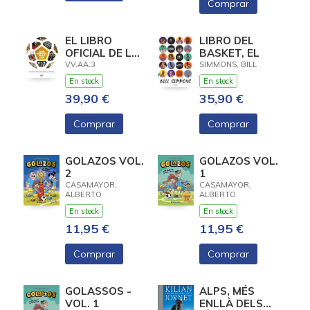
Comprar
EL LIBRO
LIBRO DEL
OFICIAL DE LA
BASKET, EL
COPA
VV.AA.3
SIMMONS, BILL
MUNDIAL DE
En stock
En stock
LA FIFA
39,90 €
35,90 €
Comprar
Comprar
GOLAZOS VOL.
GOLAZOS VOL.
2
1
CASAMAYOR,
CASAMAYOR,
ALBERTO
ALBERTO
En stock
En stock
11,95 €
11,95 €
Comprar
Comprar
GOLASSOS -
ALPS, MÉS
VOL. 1
ENLLÀ DELS