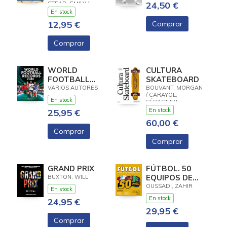
24,50 €
STEAD, EMILY /
MURRAY, JOHN
En stock
12,95 €
Comprar
Comprar
WORLD
CULTURA
FOOTBALL
SKATEBOARD
RECORDS 2026
VARIOS AUTORES
BOUVANT, MORGAN
/ CARAYOL,
En stock
SÉBASTIEN
En stock
25,95 €
60,00 €
Comprar
Comprar
GRAND PRIX
FÚTBOL. 50
EQUIPOS DE
BUXTON, WILL
LEYENDA
OUSSADI, ZAHIR
En stock
En stock
24,95 €
29,95 €
Comprar