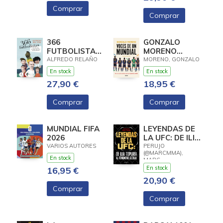
Comprar
Comprar
366
GONZALO
FUTBOLISTAS
MORENO
DE TODOS LOS
MUNDIAL
ALFREDO RELAÑO
MORENO, GONZALO
TIEMPOS QUE
En stock
En stock
HAN HECHO
27,90 €
18,95 €
Comprar
Comprar
MUNDIAL FIFA
LEYENDAS DE
2026
LA UFC: DE ILIA
TOPURIA AL
VARIOS AUTORES
PERUJO
(@MARCMMA),
FENÓMENO
En stock
MARC
GLOBAL
En stock
16,95 €
20,90 €
Comprar
Comprar