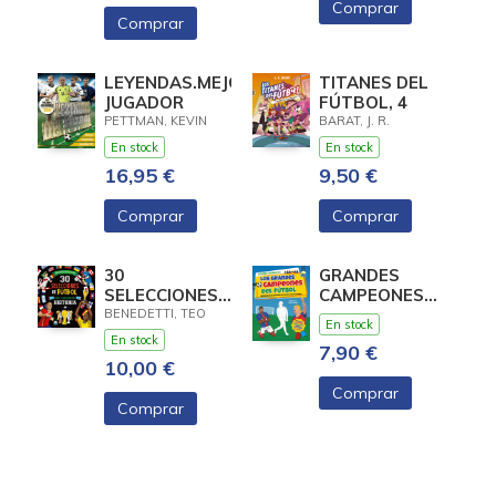
Comprar
Comprar
LEYENDAS.MEJORES
TITANES DEL
JUGADOR
FÚTBOL, 4
PETTMAN, KEVIN
BARAT, J. R.
En stock
En stock
16,95 €
9,50 €
Comprar
Comprar
30
GRANDES
SELECCIONES
CAMPEONES
FUTBOL QUE
DEL FUTBOL
BENEDETTI, TEO
En stock
HICIERON HIST
En stock
7,90 €
10,00 €
Comprar
Comprar