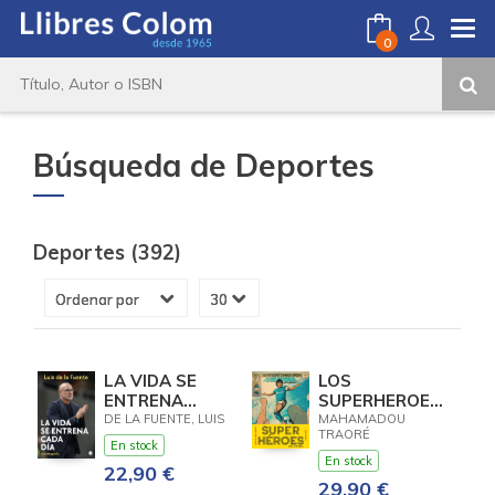
0
Búsqueda de Deportes
Deportes (392)
LA VIDA SE
LOS
ENTRENA
SUPERHEROES
CADA DIA
DE FUTBOL
DE LA FUENTE, LUIS
MAHAMADOU
TRAORÉ
En stock
En stock
22,90 €
29,90 €