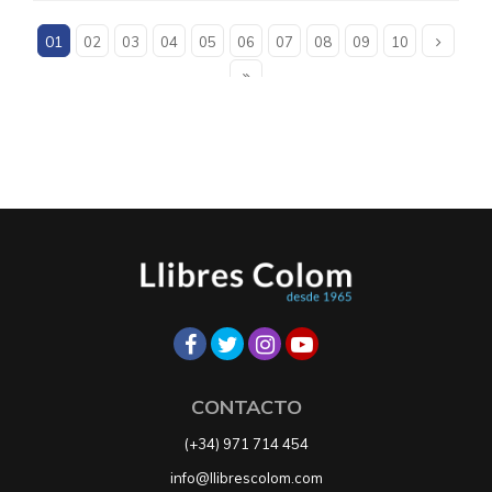
01
02
03
04
05
06
07
08
09
10
CONTACTO
(+34) 971 714 454
info@llibrescolom.com