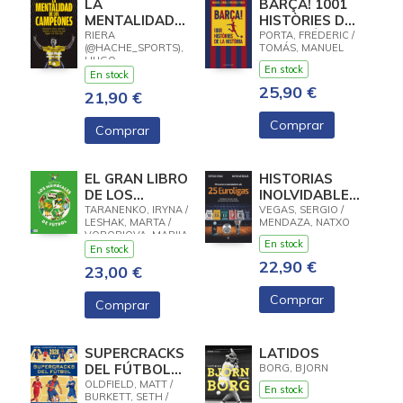
LA
BARÇA! 1001
MENTALIDAD
HISTÒRIES DE
DE LOS
LA HISTÒRIA
RIERA
PORTA, FREDERIC /
(@HACHE_SPORTS),
TOMÁS, MANUEL
CAMPEONES
HUGO
En stock
En stock
25,90 €
21,90 €
Comprar
Comprar
EL GRAN LIBRO
HISTORIAS
DE LOS
INOLVIDABLES
MUNDIALES DE
DE 25
TARANENKO, IRYNA /
VEGAS, SERGIO /
LESHAK, MARTA /
MENDAZA, NATXO
FÚTBOL
EUROLIGAS
VOROBIOVA, MARIIA
En stock
/ PLOTKA, ANNA
En stock
22,90 €
23,00 €
Comprar
Comprar
SUPERCRACKS
LATIDOS
DEL FÚTBOL
BORG, BJORN
2026
OLDFIELD, MATT /
En stock
BURKETT, SETH /