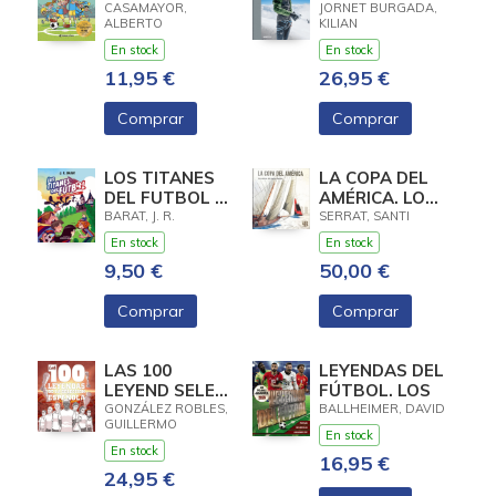
LÍMITS
CASAMAYOR,
JORNET BURGADA,
ALBERTO
KILIAN
En stock
En stock
11,95 €
26,95 €
Comprar
Comprar
LOS TITANES
LA COPA DEL
DEL FUTBOL 2:
AMÉRICA. LOS
EL CASERON
VELEROS DEL
BARAT, J. R.
SERRAT, SANTI
ABANDONADO
ETERNO
En stock
En stock
DESAFÍO
9,50 €
50,00 €
Comprar
Comprar
LAS 100
LEYENDAS DEL
LEYEND SELEC
FÚTBOL. LOS
ESP
GONZÁLEZ ROBLES,
BALLHEIMER, DAVID
GUILLERMO
En stock
En stock
16,95 €
24,95 €