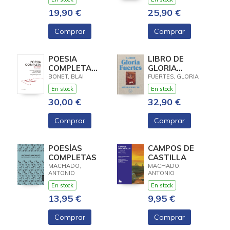
19,90 €
25,90 €
Comprar
Comprar
POESIA
LIBRO DE
COMPLETA
GLORIA
BLAI BONET
FUERTES, EL.
BONET, BLAI
FUERTES, GLORIA
EDICION
En stock
En stock
ESPECIAL EN
30,00 €
32,90 €
TELA Y
CANTOS
Comprar
Comprar
PINTADOS
POESÍAS
CAMPOS DE
COMPLETAS
CASTILLA
MACHADO,
MACHADO,
ANTONIO
ANTONIO
En stock
En stock
13,95 €
9,95 €
Comprar
Comprar