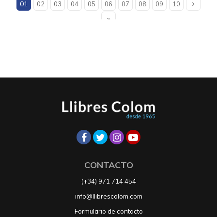
01
02
03
04
05
06
07
08
09
10
CONTACTO
(+34) 971 714 454
info@llibrescolom.com
Formulario de contacto