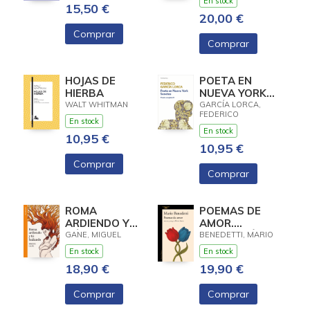
En stock
15,50 €
20,00 €
Comprar
Comprar
HOJAS DE
POETA EN
HIERBA
NUEVA YORK
SONETOS
WALT WHITMAN
GARCÍA LORCA,
FEDERICO
(POESÍA
En stock
COMPLETA 3)
En stock
10,95 €
10,95 €
Comprar
Comprar
ROMA
POEMAS DE
ARDIENDO Y
AMOR.
TÚ BAILANDO
ANTOLOGÍA
GANE, MIGUEL
BENEDETTI, MARIO
En stock
En stock
18,90 €
19,90 €
Comprar
Comprar