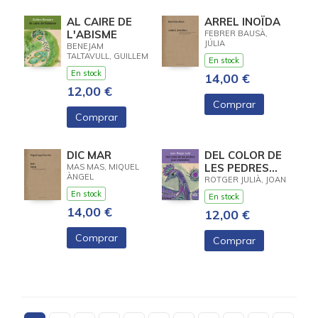
AL CAIRE DE
ARREL INOÏDA
L'ABISME
FEBRER BAUSÀ,
JÚLIA
BENEJAM
TALTAVULL, GUILLEM
En stock
En stock
14,00 €
12,00 €
Comprar
Comprar
DIC MAR
DEL COLOR DE
LES PEDRES
MAS MAS, MIQUEL
ÀNGEL
QUE
ROTGER JULIÀ, JOAN
S'ESMOLEN
En stock
En stock
14,00 €
12,00 €
Comprar
Comprar