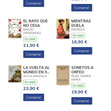
Comprar
Comprar
EL RAYO QUE
MIENTRAS
NO CESA
DUELA
MIGUEL
DEFREDS
HERNÁNDEZ
En stock
En stock
16,90 €
21,90 €
Comprar
Comprar
LA VUELTA AL
SONETOS A
MUNDO EN 30
ORFEO
POEMAS
ALICIA ARADILLA
RILKE, RAINER
MARIA
En stock
En stock
23,90 €
19,90 €
Comprar
Comprar