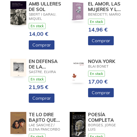
AMB ULLERES
EL AMOR, LAS
DE SOL
MUJERES Y LA
VIDA (EDICIÓN
SBERT I GARAU,
BENEDETTI, MARIO
MIQUEL
ESPECIAL EN
En stock
TAPA DURA)
En stock
14,96 €
14,00 €
Comprar
Comprar
EN DEFENSA
NOVA YORK
DE LA
BLAI BONET
MEMORIA
SASTRE, ELVIRA
En stock
En stock
17,00 €
21,95 €
Comprar
Comprar
TE LO DIRE
POESÍA
BAJITO QUE
COMPLETA
BUENO QUE
LAE SANCHEZ /
BORGES, JORGE
ELENA PANCORBO
LUIS
VINISTE
En stock
En stock