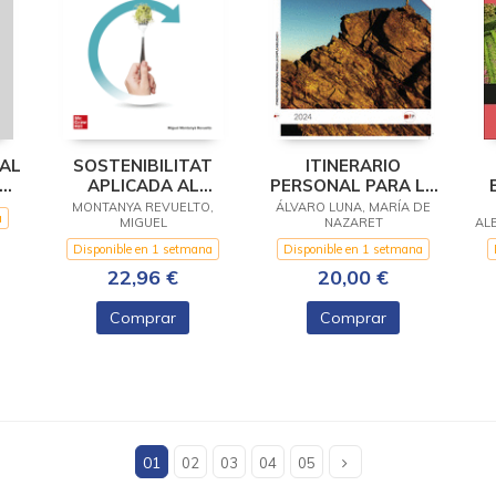
NAL
SOSTENIBILITAT
ITINERARIO
EN
APLICADA AL
PERSONAL PARA LA
SISTEMA
EMPLEABILIDAD I
M
MONTANYA REVUELTO,
ÁLVARO LUNA, MARÍA DE
a
PRODUCTIU
MIGUEL
NAZARET
J
Disponible en 1 setmana
Disponible en 1 setmana
22,96 €
20,00 €
Comprar
Comprar
01
02
03
04
05