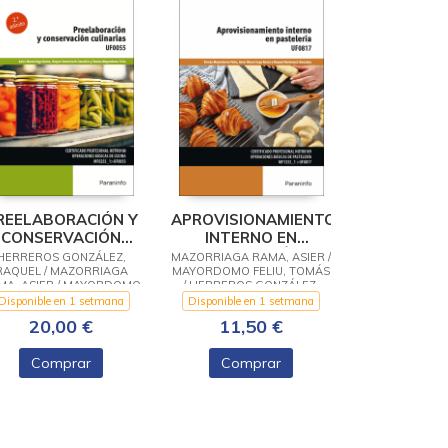
REELABORACIÓN Y
APROVISIONAMIENTO
CONSERVACIÓN
INTERNO EN
CULINARIAS
PASTELERÍA
HERREROS GONZÁLEZ,
MAZORRIAGA RAMA, ASIER /
RAQUEL / MAZORRIAGA
MAYORDOMO FELIU, TOMÁS
MA, ASIER / MAYORDOMO
/ HERREROS GONZÁLEZ,
FELIU, TOMÁS
RAQUEL
Disponible en 1 setmana
Disponible en 1 setmana
20,00 €
11,50 €
Comprar
Comprar