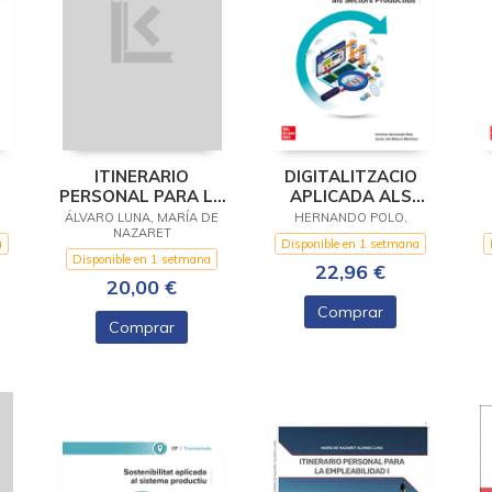
ITINERARIO
DIGITALITZACIO
PERSONAL PARA LA
APLICADA ALS
EMPLEABILIDAD II
SECTORS
ÁLVARO LUNA, MARÍA DE
HERNANDO POLO,
NAZARET
PRODUCTIUS. GS
a
Disponible en 1 setmana
Disponible en 1 setmana
22,96 €
20,00 €
Comprar
Comprar