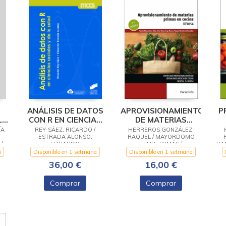
ANÁLISIS DE DATOS
APROVISIONAMIENTO
P
LA
CON R EN CIENCIAS
DE MATERIAS
I
SOCIALES Y DE LA
PRIMAS EN COCINA
ÍA
REY-SÁEZ, RICARDO /
HERREROS GONZÁLEZ,
ESTRADA ALONSO,
SALUD
RAQUEL / MAYORDOMO
/
EDUARDO
FELIU, TOMÁS /
RA
LIO
MAZORRIAGA RAMA, ASIER
a
Disponible en 1 setmana
Disponible en 1 setmana
36,00 €
16,00 €
Comprar
Comprar