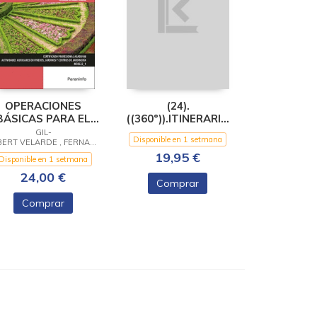
OPERACIONES
(24).
BÁSICAS PARA EL
((360º)).ITINERARIO
ANTENIMIENTO DE
PERSONAL PARA
GIL-
Disponible en 1 setmana
ARDINES, PARQUES
ALBERT VELARDE , FERNANDO
EMPLEABILIDAD
19,95 €
Y ZONAS VERDES
(MODL)
Disponible en 1 setmana
24,00 €
Comprar
Comprar