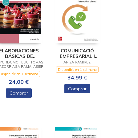
ELABORACIONES
COMUNICACIÓ
BÁSICAS DE
EMPRESARIAL I
PRODUCTOS DE
ATENCIÓ AL CLIENT
YORDOMO FELIU, TOMÁS
ARIZA RAMIREZ,
MAZORRIAGA RAMA, ASIER
PASTELERÍA
Disponible en 1 setmana
Disponible en 1 setmana
34,99 €
24,00 €
Comprar
Comprar