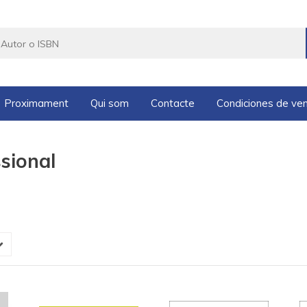
Proximament
Qui som
Contacte
Condiciones de ve
sional