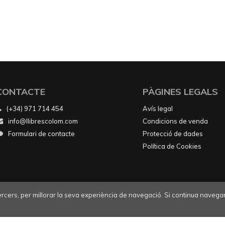
CONTACTE
PÀGINES LEGALS
(+34) 971 714 454
Avís legal
info@llibrescolom.com
Condicions de venda
Formulari de contacte
Protecció de dades
Política de Cookies
tercers, per millorar la seva experiència de navegació. Si continua navegan