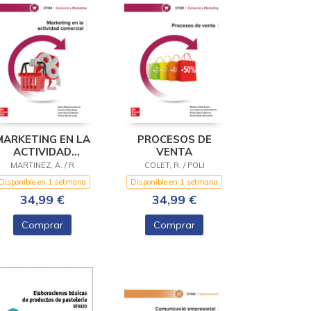
MARKETING EN LA
PROCESOS DE
ACTIVIDAD
VENTA
COMERCIAL
MARTINEZ, A. / R
COLET, R. / POLI
Disponible en 1 setmana
Disponible en 1 setmana
34,99 €
34,99 €
Comprar
Comprar