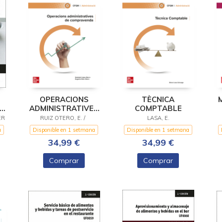
OPERACIONS
TÈCNICA
CA
ADMINISTRATIVES
COMPTABLE
E Y
DE COMPRAVENDA
ER
RUIZ OTERO, E. /
LASA, E.
L
a
Disponible en 1 setmana
Disponible en 1 setmana
34,99 €
34,99 €
Comprar
Comprar