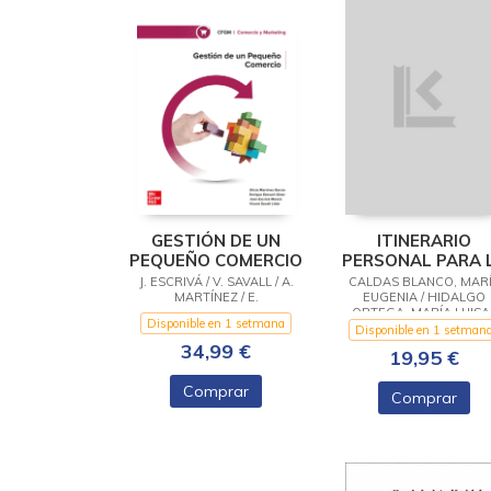
GESTIÓN DE UN
ITINERARIO
PEQUEÑO COMERCIO
PERSONAL PARA 
EMPLEABILIDAD I
J. ESCRIVÁ / V. SAVALL / A.
CALDAS BLANCO, MAR
MARTÍNEZ / E.
EUGENIA / HIDALGO
ORTEGA, MARÍA LUISA 
Disponible en 1 setmana
LARAÑO DÍAZ, JESÚS EMI
Disponible en 1 setman
34,99 €
19,95 €
Comprar
Comprar