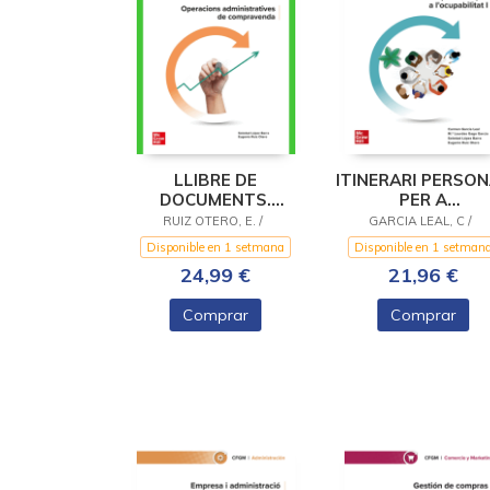
LLIBRE DE
ITINERARI PERSO
DOCUMENTS.
PER A
OPERACIONS
L'OCUPABILITAT 
RUIZ OTERO, E. /
GARCIA LEAL, C /
ADMINISTRATIVES
Disponible en 1 setmana
Disponible en 1 setman
DE COMPRAVENDA
24,99 €
21,96 €
Comprar
Comprar