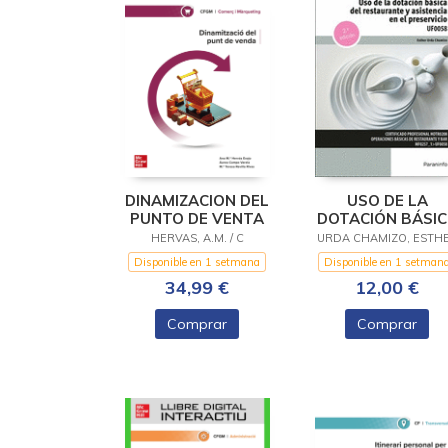
DINAMIZACION DEL
USO DE LA
PUNTO DE VENTA
DOTACIÓN BÁSI
DEL RESTAURANT
HERVAS, A.M. / C
URDA CHAMIZO, ESTH
ASISTENCIA EN E
Disponible en 1 setmana
Disponible en 1 setman
PRESERVICIO
34,99 €
12,00 €
Comprar
Comprar