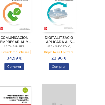
COMUNICACIÓN
DIGITALITZACIÓ
EMPRESARIAL Y
APLICADA ALS
ATENCIÓN AL
SECTORS
ARIZA RAMIREZ,
HERNANDO POLO,
CLIENTE
PRODUCTIUS . GRAU
Disponible en 1 setmana
Disponible en 1 setmana
MITJÀ
34,99 €
22,96 €
Comprar
Comprar