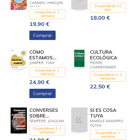
CARMEN / HINOJAR,
CRISIS
Disponible en 10
BELÉN
CLIMÁTICA
dies
Disponible en 1
setmana
18,00 €
19,90 €
Comprar
CÓMO
CULTURA
ESTAMOS
ECOLÓGICA
ACABANDO
JUNIPER, TONY
PIERRE,
CHARBONNIER
CON EL
Disponible en 1
PLANETA
setmana
Disponible en 2-3
setmanes
24,90 €
22,50 €
Comprar
CONVERSES
SÍ ES COSA
SOBRE
TUYA
CREIXEMENTS I
SEMPERE, JOAQUIM
MANDLE NAVARRO,
OLIVIA
COL·LAPSES
Disponible en 2-3
setmanes
Disponible en 1
setmana