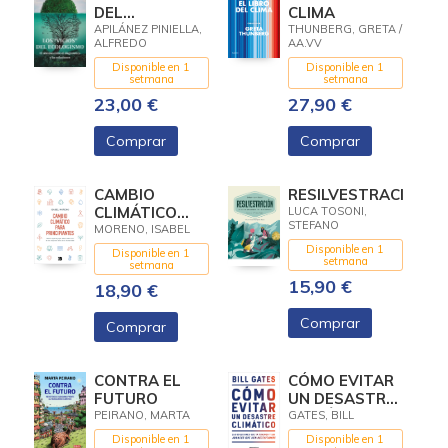
DEL
CLIMA
ECOLOGISMO
APILÁNEZ PINIELLA,
THUNBERG, GRETA /
ALFREDO
AA.VV
Disponible en 1
Disponible en 1
setmana
setmana
23,00 €
27,90 €
Comprar
Comprar
CAMBIO
RESILVESTRACIÓN
CLIMÁTICO
LUCA TOSONI,
STEFANO
PARA
MORENO, ISABEL
PRINCIPIANTES
Disponible en 1
Disponible en 1
setmana
setmana
15,90 €
18,90 €
Comprar
Comprar
CONTRA EL
CÓMO EVITAR
FUTURO
UN DESASTRE
CLIMÁTICO
PEIRANO, MARTA
GATES, BILL
Disponible en 1
Disponible en 1