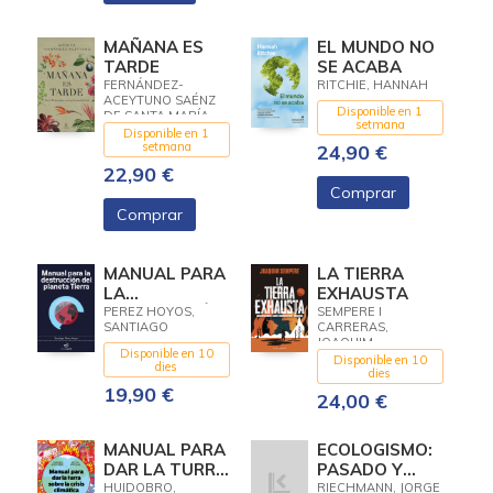
MAÑANA ES
EL MUNDO NO
TARDE
SE ACABA
FERNÁNDEZ-
RITCHIE, HANNAH
ACEYTUNO SAÉNZ
Disponible en 1
DE SANTA MARÍA,
setmana
MÓNICA
Disponible en 1
setmana
24,90 €
22,90 €
Comprar
Comprar
MANUAL PARA
LA TIERRA
LA
EXHAUSTA
DESTRUCCIÓN
PEREZ HOYOS,
SEMPERE I
SANTIAGO
CARRERAS,
DEL PLANETA
JOAQUIM
TIERRA
Disponible en 10
Disponible en 10
dies
dies
19,90 €
24,00 €
MANUAL PARA
ECOLOGISMO:
DAR LA TURRA
PASADO Y
SOBRE LA
PRESENTE
HUIDOBRO,
RIECHMANN, JORGE