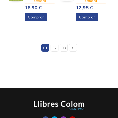
setmana
setmana
18,90 €
12,95 €
Comprar
Comprar
01
02
03