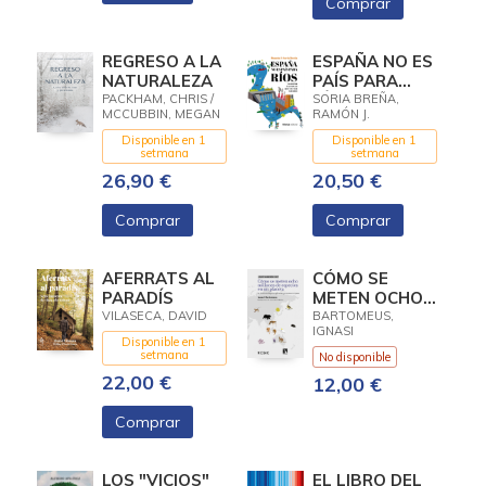
Comprar
REGRESO A LA
ESPAÑA NO ES
NATURALEZA
PAÍS PARA
RÍOS
PACKHAM, CHRIS /
SORIA BREÑA,
MCCUBBIN, MEGAN
RAMÓN J.
Disponible en 1
Disponible en 1
setmana
setmana
26,90 €
20,50 €
Comprar
Comprar
AFERRATS AL
CÓMO SE
PARADÍS
METEN OCHO
MILLONES DE
VILASECA, DAVID
BARTOMEUS,
IGNASI
ESPECIES EN
Disponible en 1
UN PLANETA
setmana
No disponible
22,00 €
12,00 €
Comprar
LOS "VICIOS"
EL LIBRO DEL