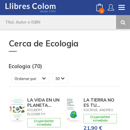
0
Cerca de Ecologia
Ecologia (70)
LA VIDA EN UN
LA TIERRA NO
PLANETA
ES TU
POCO
PLANETA
KOLBERT,
ESCRIVÀ, ANDREU
ELIZABETH
CONOCIDO
Disponibilitat
inmediata
Disponibilitat
inmediata
21,90 €