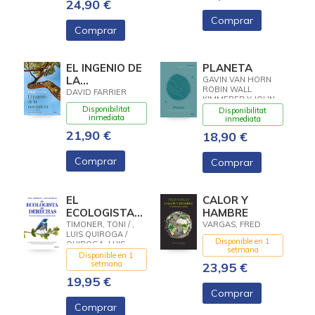
24,90 €
Comprar
Comprar
EL INGENIO DE
PLANETA
LA
GAVIN VAN HORN
ROBIN WALL
NATURALEZA
DAVID FARRIER
KIMMERER Y JOHN
Disponibilitat
HAUSDOER
Disponibilitat
inmediata
inmediata
21,90 €
18,90 €
Comprar
Comprar
EL
CALOR Y
ECOLOGISTA
HAMBRE
DE DERECHAS
TIMONER, TONI / ,
VARGAS, FRED
LUIS QUIROGA /
Disponible en 1
QUIROGA, LUIS
setmana
Disponible en 1
setmana
23,95 €
19,95 €
Comprar
Comprar