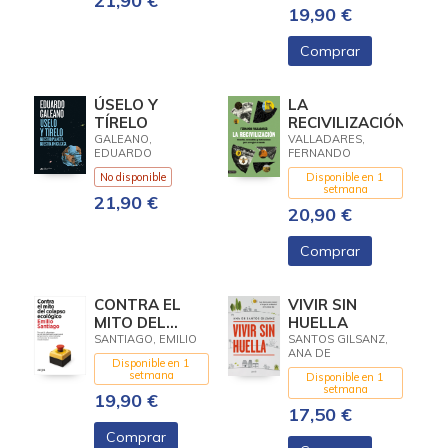
21,90 €
19,90 €
Comprar
ÚSELO Y
LA
TÍRELO
RECIVILIZACIÓN
GALEANO,
VALLADARES,
EDUARDO
FERNANDO
No disponible
Disponible en 1
setmana
21,90 €
20,90 €
Comprar
CONTRA EL
VIVIR SIN
MITO DEL
HUELLA
COLAPSO
SANTIAGO, EMILIO
SANTOS GILSANZ,
ANA DE
ECOLÓGICO
Disponible en 1
setmana
Disponible en 1
setmana
19,90 €
17,50 €
Comprar