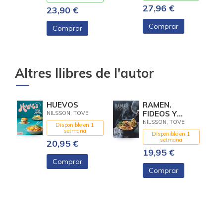
27,96 €
23,90 €
Comprar
Comprar
Altres llibres de l'autor
HUEVOS
RAMEN.
FIDEOS Y
NILSSON, TOVE
OTRAS
NILSSON, TOVE
Disponible en 1
RECETAS
setmana
Disponible en 1
JAPONESAS
setmana
20,95 €
19,95 €
Comprar
Comprar