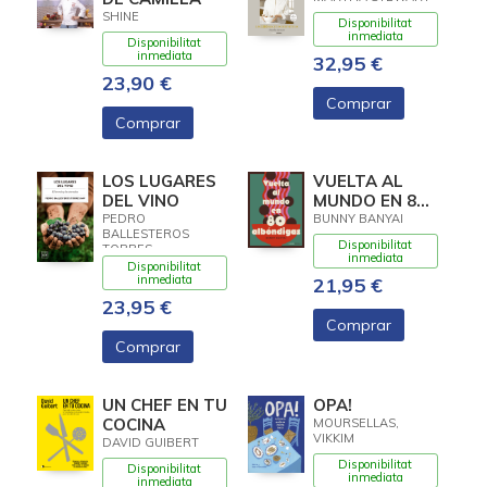
SHINE
Disponibilitat
inmediata
Disponibilitat
inmediata
32,95 €
23,90 €
Comprar
Comprar
LOS LUGARES
VUELTA AL
DEL VINO
MUNDO EN 80
ALBONDIGAS
PEDRO
BUNNY BANYAI
BALLESTEROS
Disponibilitat
TORRES
inmediata
Disponibilitat
inmediata
21,95 €
23,95 €
Comprar
Comprar
UN CHEF EN TU
OPA!
COCINA
MOURSELLAS,
VIKKIM
DAVID GUIBERT
Disponibilitat
Disponibilitat
inmediata
inmediata