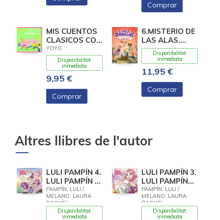
Comprar
MIS CUENTOS
6.MISTERIO DE
CLASICOS CON
LAS ALAS.
TEXTURAS.
(LITTLE
YOYO
Disponibilitat
LOS TRES
DRAGONS)
inmediata
Disponibilitat
CERDIT
inmediata
11,95 €
9,95 €
Comprar
Comprar
Altres llibres de l'autor
LULI PAMPÍN 4.
LULI PAMPÍN 3.
LULI PAMPÍN Y
LULI PAMPÍN
LA VACA LOLA
VA A TU
PAMPÍN, LULI /
PAMPÍN, LULI /
MELANO, LAURA
MELANO, LAURA
CUMPLEAÑOS
RAQUEL
RAQUEL
Disponibilitat
Disponibilitat
inmediata
inmediata