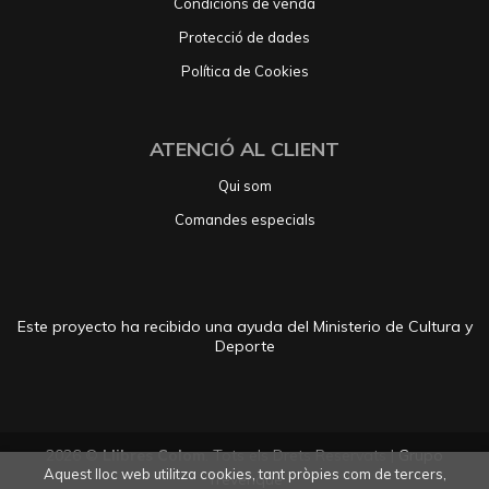
Condicions de venda
Protecció de dades
Política de Cookies
ATENCIÓ AL CLIENT
Qui som
Comandes especials
Este proyecto ha recibido una ayuda del Ministerio de Cultura y
Deporte
2026 ©
Llibres Colom
. Tots els Drets Reservats |
Grupo
Aquest lloc web utilitza cookies, tant pròpies com de tercers,
Trevenque