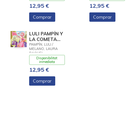
12,95 €
12,95 €
Comprar
Comprar
LULI PAMPÍN Y
LA COMETA
PERDIDA
PAMPÍN, LULI /
MELANO, LAURA
RAQUEL
Disponibilitat
inmediata
12,95 €
Comprar