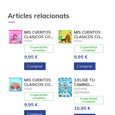
Articles relacionats
MIS CUENTOS
MIS CUENTOS
CLASICOS CON
CLASICOS CON
TEXTURAS.
TEXTURAS. EL
YOYO
YOYO
CAPERUCITA
LIBRO DE LA
Disponibilitat
Disponibilitat
ROJA
inmediata
inmediata
9,95 €
9,95 €
Comprar
Comprar
MIS CUENTOS
3.ELIGE TU
CLASICOS CON
CAMINO.
TEXTURAS.
(GYMNASTICS
YOYO
GODWIN,
GEORGINA
CENICIENTA
STAR)
Disponibilitat
inmediata
Disponibilitat
inmediata
9,95 €
10,95 €
Comprar