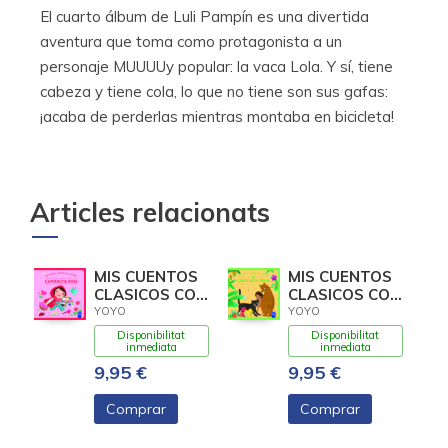
El cuarto álbum de Luli Pampín es una divertida
aventura que toma como protagonista a un
personaje MUUUUy popular: la vaca Lola. Y sí, tiene
cabeza y tiene cola, lo que no tiene son sus gafas:
¡acaba de perderlas mientras montaba en bicicleta!
Articles relacionats
MIS CUENTOS
MIS CUENTOS
CLASICOS CON
CLASICOS CON
TEXTURAS.
TEXTURAS. EL
YOYO
YOYO
CAPERUCITA
LIBRO DE LA
Disponibilitat
Disponibilitat
ROJA
inmediata
inmediata
9,95 €
9,95 €
Comprar
Comprar