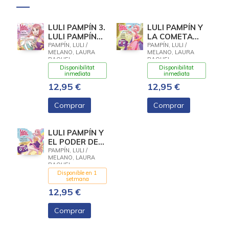
LULI PAMPÍN 3.
LULI PAMPÍN Y
LULI PAMPÍN
LA COMETA
VA A TU
PERDIDA
PAMPÍN, LULI /
PAMPÍN, LULI /
MELANO, LAURA
MELANO, LAURA
CUMPLEAÑOS
RAQUEL
RAQUEL
Disponibilitat
Disponibilitat
inmediata
inmediata
12,95 €
12,95 €
Comprar
Comprar
LULI PAMPÍN Y
EL PODER DE
LA
PAMPÍN, LULI /
MELANO, LAURA
IMAGINACIÓN
RAQUEL
Disponible en 1
setmana
12,95 €
Comprar