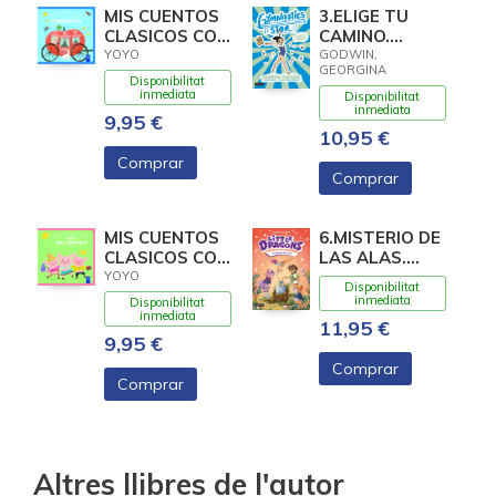
MIS CUENTOS
3.ELIGE TU
CLASICOS CON
CAMINO.
TEXTURAS.
(GYMNASTICS
YOYO
GODWIN,
GEORGINA
CENICIENTA
STAR)
Disponibilitat
inmediata
Disponibilitat
inmediata
9,95 €
10,95 €
Comprar
Comprar
MIS CUENTOS
6.MISTERIO DE
CLASICOS CON
LAS ALAS.
TEXTURAS.
(LITTLE
YOYO
Disponibilitat
LOS TRES
DRAGONS)
inmediata
Disponibilitat
CERDIT
inmediata
11,95 €
9,95 €
Comprar
Comprar
Altres llibres de l'autor