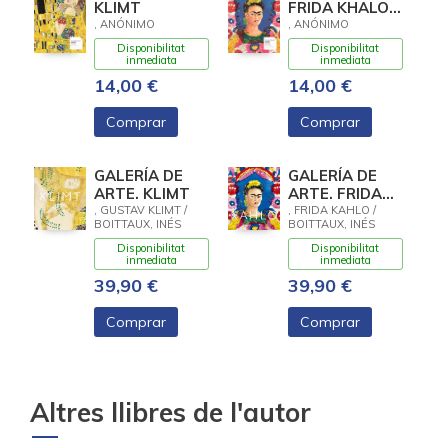
KLIMT
FRIDA KHALO.
EL MARCO
, ANÓNIMO
, ANÓNIMO
Disponibilitat
Disponibilitat
inmediata
inmediata
14,00 €
14,00 €
Comprar
Comprar
GALERÍA DE
GALERÍA DE
ARTE. KLIMT
ARTE. FRIDA
KAHLO
, GUSTAV KLIMT /
, FRIDA KAHLO /
BOITTAUX, INÉS
BOITTAUX, INÉS
Disponibilitat
Disponibilitat
inmediata
inmediata
39,90 €
39,90 €
Comprar
Comprar
Altres llibres de l'autor