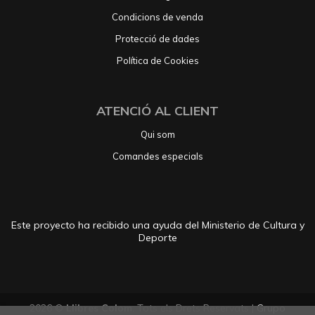
Condicions de venda
Protecció de dades
Política de Cookies
ATENCIÓ AL CLIENT
Qui som
Comandes especials
Este proyecto ha recibido una ayuda del Ministerio de Cultura y
Deporte
2026 ©
Llibres Colom
. Tots els Drets Reservats |
Grupo