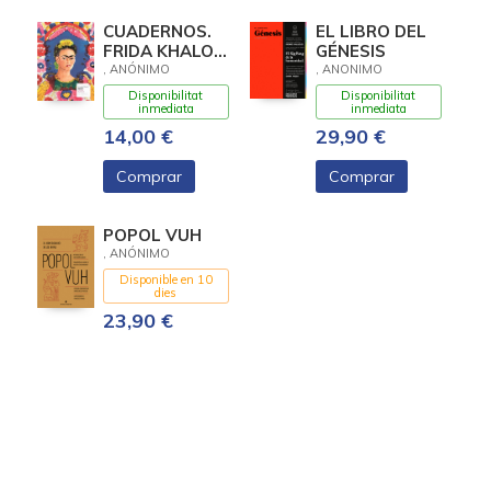
CUADERNOS.
EL LIBRO DEL
FRIDA KHALO.
GÉNESIS
EL MARCO
, ANÓNIMO
, ANONIMO
Disponibilitat
Disponibilitat
inmediata
inmediata
14,00 €
29,90 €
Comprar
Comprar
POPOL VUH
, ANÓNIMO
Disponible en 10
dies
23,90 €