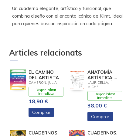
Un cuaderno elegante, artístico y funcional, que
combina diseño con el encanto icónico de Klimt. Ideal
para quienes buscan inspiración en cada página.
Articles relacionats
EL CAMINO
ANATOMÍA
DEL ARTISTA
ARTÍSTICA:
ANTOLOGÍA
CAMERON, JULIA
LAURICELLA,
MICHEL
Disponibilitat
inmediata
Disponibilitat
inmediata
18,90 €
38,00 €
Comprar
Comprar
CUADERNOS.
CUADERNOS.