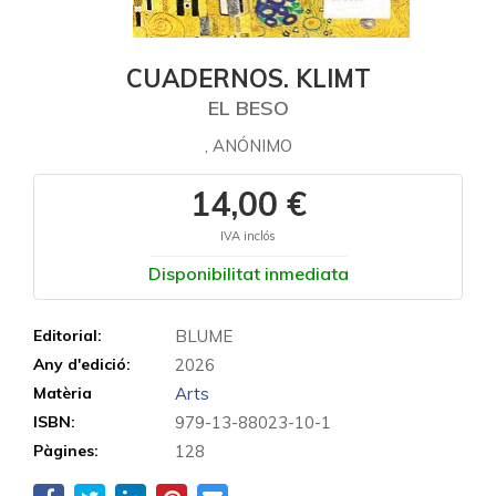
CUADERNOS. KLIMT
EL BESO
, ANÓNIMO
14,00 €
IVA inclós
Disponibilitat inmediata
Editorial:
BLUME
Any d'edició:
2026
Matèria
Arts
ISBN:
979-13-88023-10-1
Pàgines:
128