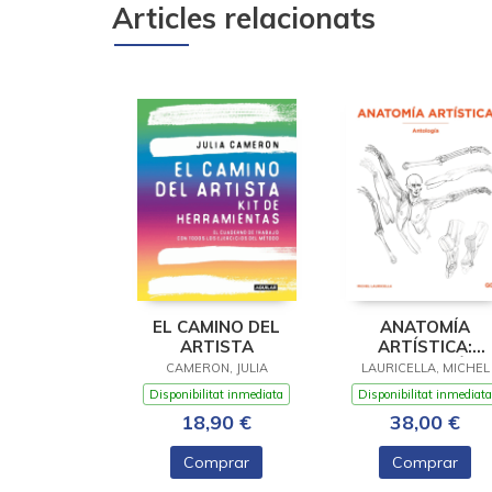
Articles relacionats
EL CAMINO DEL
ANATOMÍA
ARTISTA
ARTÍSTICA:
ANTOLOGÍA
CAMERON, JULIA
LAURICELLA, MICHEL
Disponibilitat inmediata
Disponibilitat inmediata
18,90 €
38,00 €
Comprar
Comprar