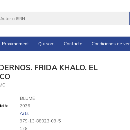
Proximament
Qui som
Contacte
Condiciones de ve
DERNOS. FRIDA KHALO. EL
CO
IMO
:
BLUME
ició:
2026
Arts
979-13-88023-09-5
128