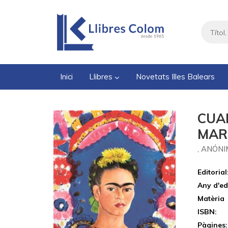
Inici
Llibres
Novetats Illes Balears
CUA
MAR
, ANÓN
Editorial
Any d'ed
Matèria
ISBN:
Pàgines: