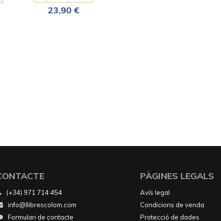
23,90 €
CONTACTE
PÀGINES LEGALS
(+34) 971 714 454
Avís legal
info@llibrescolom.com
Condicions de venda
Formulari de contacte
Protecció de dades