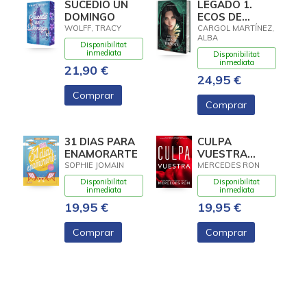
SUCEDIÓ UN
LEGADO 1.
DOMINGO
ECOS DE
TORMENTA
WOLFF, TRACY
CARGOL MARTÍNEZ,
ALBA
Disponibilitat
inmediata
Disponibilitat
inmediata
21,90 €
24,95 €
Comprar
Comprar
31 DIAS PARA
CULPA
ENAMORARTE
VUESTRA
(CULPABLES 4)
SOPHIE JOMAIN
MERCEDES RON
Disponibilitat
Disponibilitat
inmediata
inmediata
19,95 €
19,95 €
Comprar
Comprar