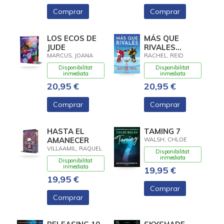
TINTADOS
Comprar
Comprar
LOS ECOS DE
MÁS QUE
JUDE
RIVALES
(GAME
MARCUS, JOANA
RACHEL, REID
CHANGERS 2)
Disponibilitat
Disponibilitat
inmediata
inmediata
20,95 €
20,95 €
Comprar
Comprar
HASTA EL
TAMING 7
AMANECER
WALSH, CHLOE
VILLAAMIL, RAQUEL
Disponibilitat
inmediata
Disponibilitat
inmediata
19,95 €
19,95 €
Comprar
Comprar