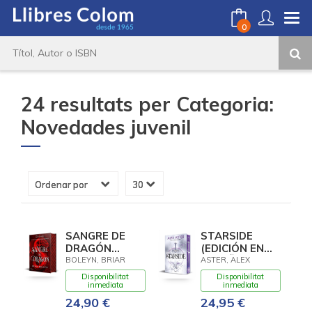
0
24 resultats per
Categoria:
Novedades juvenil
SANGRE DE
STARSIDE
DRAGÓN
(EDICIÓN EN
(ACADEMIA
ESPAÑOL)
BOLEYN, BRIAR
ASTER, ALEX
BLOODWING 1)
(STARSIDE 1)
Disponibilitat
Disponibilitat
EDICIÓN
inmediata
inmediata
LIMITADA CON
24,90 €
24,95 €
CANTOS