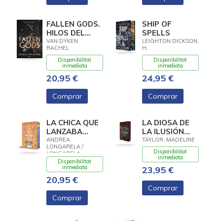
FALLEN GODS.
SHIP OF
HILOS DEL
SPELLS
DESTINO TB
VAN DYKEN,
LEIGHTON DICKSON,
RACHEL
H.
Disponibilitat
Disponibilitat
inmediata
inmediata
20,95 €
24,95 €
Comprar
Comprar
LA CHICA QUE
LA DIOSA DE
LANZABA
LA ILUSIÓN
VERSOS AL
(EDICIÓN
ANDREA
TAYLOR, MADELINE
LONGARELA /
AIRE
ESPECIAL CON
Disponibilitat
LONGARELA,
CANTOS
inmediata
ANDREA
Disponibilitat
TINTADOS)
inmediata
23,95 €
20,95 €
Comprar
Comprar