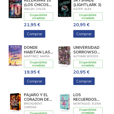
RELEASING 10
SKYSHADE
(LOS CHICOS
(LIGHTLARK 3)
DE TOMMEN 6)
WALSH, CHLOE
ASTER, ALEX
Disponibilitat
Disponibilitat
inmediata
inmediata
21,95 €
20,95 €
Comprar
Comprar
DONDE
UNIVERSIDAD
HABITAN LAS
SORROWSONG
SIRENAS
1.
MARTÍNEZ, MARÍA
AUTUMN WOODS
NIGHTSHADE
Disponibilitat
Disponibilitat
inmediata
inmediata
19,95 €
20,95 €
Comprar
Comprar
PAJARO Y EL
LOS
CORAZON DE
RECUERDOS
PIEDRA, EL
QUE FUIMOS
BROADBENT,
MONTAGUD, ELENA
CARISSA
(EDICION
Disponibilitat
DELUXE)
inmediata
Disponibilitat