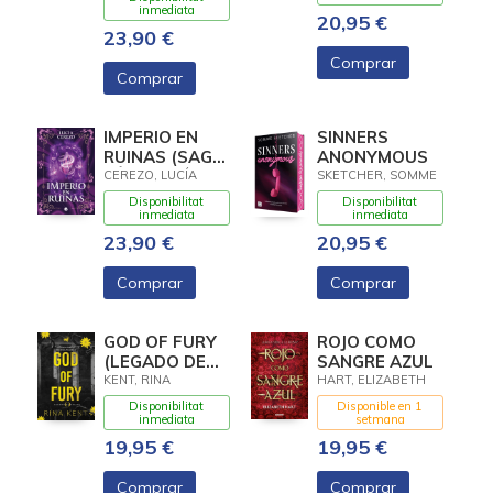
inmediata
20,95 €
23,90 €
Comprar
Comprar
IMPERIO EN
SINNERS
RUINAS (SAGA
ANONYMOUS
FÉNIX &
CEREZO, LUCÍA
SKETCHER, SOMME
DRAGÓN 3)
Disponibilitat
Disponibilitat
inmediata
inmediata
23,90 €
20,95 €
Comprar
Comprar
GOD OF FURY
ROJO COMO
(LEGADO DE
SANGRE AZUL
DIOSES 5)
KENT, RINA
HART, ELIZABETH
Disponibilitat
Disponible en 1
inmediata
setmana
19,95 €
19,95 €
Comprar
Comprar