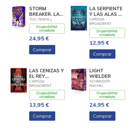
STORM
LA SERPIENTE
BREAKER. LA
Y LAS ALAS DE
TRENCATEMPESTES
LA NOCHE
TULI, NISHA J.
CARISSA
BROADBENT
Disponibilitat
inmediata
Disponibilitat
inmediata
24,95 €
12,95 €
Comprar
Comprar
LAS CENIZAS Y
LIGHT
EL REY
WIELDER
MALDITO
CARISSA
SCHNEIDER,
BROADBENT
RACHEL
Disponibilitat
Disponibilitat
inmediata
inmediata
13,95 €
24,95 €
Comprar
Comprar