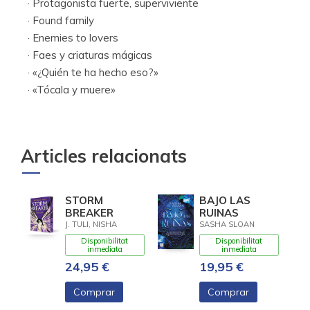
· Protagonista fuerte, superviviente
· Found family
· Enemies to lovers
· Faes y criaturas mágicas
· «¿Quién te ha hecho eso?»
· «Tócala y muere»
Articles relacionats
STORM
BAJO LAS
BREAKER
RUINAS
J. TULI, NISHA
SASHA SLOAN
Disponibilitat
Disponibilitat
inmediata
inmediata
24,95 €
19,95 €
Comprar
Comprar