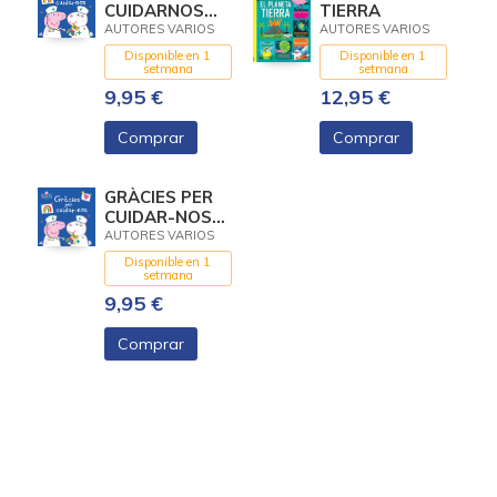
CUIDARNOS
TIERRA
(PEPPA PIG)
AUTORES VARIOS
AUTORES VARIOS
Disponible en 1
Disponible en 1
setmana
setmana
9,95 €
12,95 €
Comprar
Comprar
GRÀCIES PER
CUIDAR-NOS
(LA PORQUETA
AUTORES VARIOS
PEPA.
Disponible en 1
PRIMERES
setmana
LECTURES)
9,95 €
Comprar