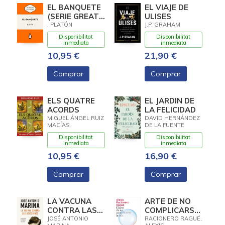
EL BANQUETE
EL VIAJE DE
(SERIE GREAT
ULISES
IDEAS)
, PLATÓN
J.P. GRAHAM
Disponibilitat
Disponibilitat
inmediata
inmediata
10,95 €
21,90 €
Comprar
Comprar
ELS QUATRE
EL JARDIN DE
ACORDS
LA FELICIDAD
MIGUEL ÁNGEL RUIZ
DAVID HERNÁNDEZ
MACÍAS
DE LA FUENTE
Disponibilitat
Disponibilitat
inmediata
inmediata
10,95 €
16,90 €
Comprar
Comprar
LA VACUNA
ARTE DE NO
CONTRA LAS
COMPLICARSE
ADICCIONES
LA VIDA, EL
JOSÉ ANTONIO
RACIONERO RAGUÉ,