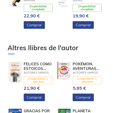
MARINA
ALEXIS
Disponibilitat
Disponibilitat
inmediata
inmediata
22,90 €
19,90 €
Comprar
Comprar
Altres llibres de l'autor
FELICES COMO
POKÉMON.
ESTOICOS
AVENTURAS
(EDICIÓN
PARA
AUTORES VARIOS
AUTORES VARIOS
ILUSTRADA)
COLOREAR
Disponible en 1
Disponible en 1
setmana
setmana
21,90 €
5,95 €
Comprar
Comprar
GRACIAS POR
PLANETA