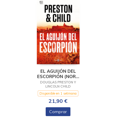
EL AGUIJÓN DEL
ESCORPIÓN (NORA
KELLY 2)
DOUGLAS PRESTON Y
LINCOLN CHILD
Disponible en 1 setmana
21,90 €
Comprar