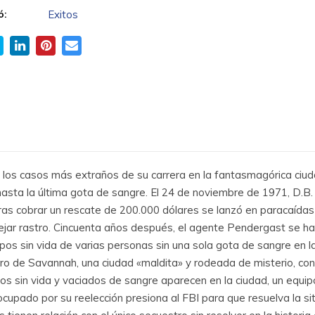
ó:
Exitos
e los casos más extraños de su carrera en la fantasmagórica ci
o hasta la última gota de sangre. El 24 de noviembre de 1971, D.
ras cobrar un rescate de 200.000 dólares se lanzó en paracaídas 
dejar rastro. Cincuenta años después, el agente Pendergast se h
pos sin vida de varias personas sin una sola gota de sangre en l
iro de Savannah, una ciudad «maldita» y rodeada de misterio, co
pos sin vida y vaciados de sangre aparecen en la ciudad, un equi
cupado por su reelección presiona al FBI para que resuelva la si