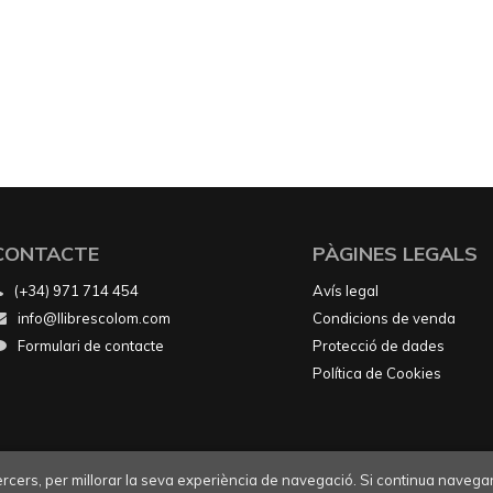
CONTACTE
PÀGINES LEGALS
(+34) 971 714 454
Avís legal
info@llibrescolom.com
Condicions de venda
Formulari de contacte
Protecció de dades
Política de Cookies
tercers, per millorar la seva experiència de navegació. Si continua navegan