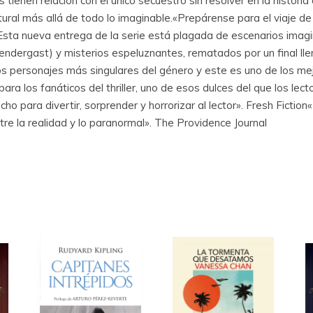
 tienen relación con el único secuestro sin resolver en la historia
tural más allá de todo lo imaginable.«Prepárense para el viaje
«Esta nueva entrega de la serie está plagada de escenarios imagi
endergast) y misterios espeluznantes, rematados por un final lle
personajes más singulares del género y este es uno de los mejo
 para los fanáticos del thriller, uno de esos dulces del que los l
ho para divertir, sorprender y horrorizar al lector». Fresh Ficti
re la realidad y lo paranormal». The Providence Journal