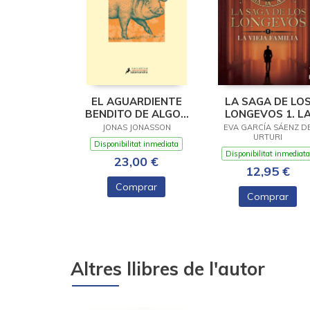
EL AGUARDIENTE
LA SAGA DE LO
BENDITO DE ALGOT
LONGEVOS 1. L
Y ANNA STINA
VIEJA FAMILIA
JONAS JONASSON
EVA GARCÍA SÁENZ D
URTURI
Disponibilitat inmediata
Disponibilitat inmediata
23,00 €
12,95 €
Comprar
Comprar
Altres llibres de l'autor