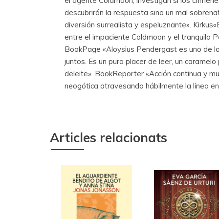
el agente Coldmoon, investigan si los crímenes
descubrirán la respuesta sino un mal sobrena
diversión surrealista y espeluznante». Kirkus
entre el impaciente Coldmoon y el tranquilo P
BookPage «Aloysius Pendergast es uno de los 
juntos. Es un puro placer de leer, un caramelo
deleite». BookReporter «Acción continua y muc
neogótica atravesando hábilmente la línea ent
Articles relacionats