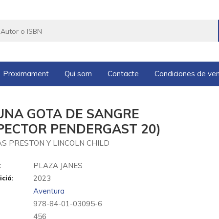
Proximament
Qui som
Contacte
Condiciones de ve
 UNA GOTA DE SANGRE
SPECTOR PENDERGAST 20)
S PRESTON Y LINCOLN CHILD
:
PLAZA JANES
ició:
2023
Aventura
978-84-01-03095-6
456