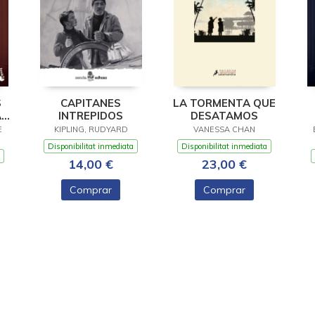
S
CAPITANES
LA TORMENTA QUE
A
INTREPIDOS
DESATAMOS
C
E
KIPLING, RUDYARD
VANESSA CHAN
Disponibilitat inmediata
Disponibilitat inmediata
14,00 €
23,00 €
Comprar
Comprar