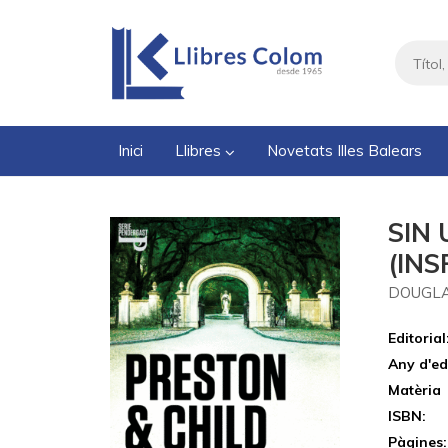
Inici
Llibres
Novetats Illes Balears
SIN
(IN
DOUGLA
Editorial
Any d'ed
Matèria
ISBN:
Pàgines: