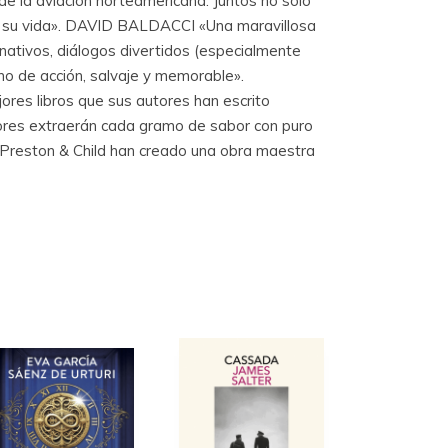
 de la aviación norteamericana. Juntos no solo
 de su vida». DAVID BALDACCI «Una maravillosa
nativos, diálogos divertidos (especialmente
no de acción, salvaje y memorable».
res libros que sus autores han escrito
ectores extraerán cada gramo de sabor con puro
on«Preston & Child han creado una obra maestra