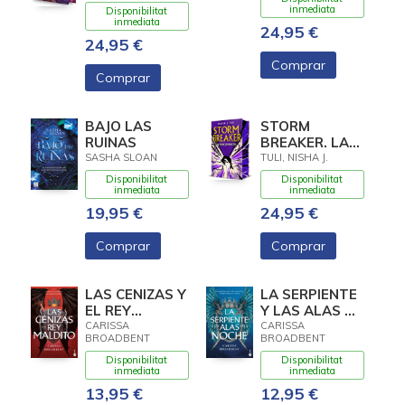
inmediata
Disponibilitat
inmediata
24,95 €
24,95 €
Comprar
Comprar
BAJO LAS
STORM
RUINAS
BREAKER. LA
TRENCATEMPESTES
SASHA SLOAN
TULI, NISHA J.
Disponibilitat
Disponibilitat
inmediata
inmediata
19,95 €
24,95 €
Comprar
Comprar
LAS CENIZAS Y
LA SERPIENTE
EL REY
Y LAS ALAS DE
MALDITO
LA NOCHE
CARISSA
CARISSA
BROADBENT
BROADBENT
Disponibilitat
Disponibilitat
inmediata
inmediata
13,95 €
12,95 €