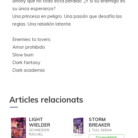
Briony que no todo está perdido. ¿Y si su enemigo es
su única esperanza?
Una princesa en peligro. Una pasión que desafía las
reglas. Una rebelión latente.
Enemies to lovers
Amor prohibido
Slow burn
Dark fantasy
Dark academia
Articles relacionats
LIGHT
STORM
WIELDER
BREAKER
SCHNEIDER,
J. TULI, NISHA
RACHEL
Disponibilitat