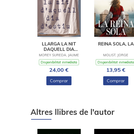
LLARGA LA NIT
REINA SOLA, LA
DAQUELL DIA
DESTIU
MOREY SUREDA, JAUME
MOLIST, JORGE
Disponibilitat inmediata
Disponibilitat inmediata
24,00 €
13,95 €
Comprar
Comprar
Altres llibres de l'autor