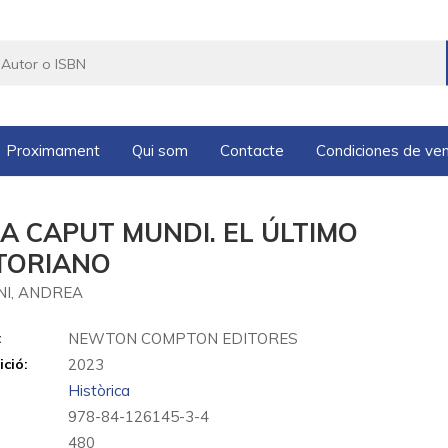
Proximament
Qui som
Contacte
Condiciones de ve
A CAPUT MUNDI. EL ÚLTIMO
TORIANO
NI, ANDREA
:
NEWTON COMPTON EDITORES
ició:
2023
Històrica
978-84-126145-3-4
480