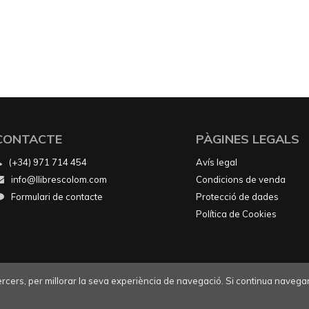
CONTACTE
PÀGINES LEGALS
(+34) 971 714 454
Avís legal
info@llibrescolom.com
Condicions de venda
Formulari de contacte
Protecció de dades
Política de Cookies
tercers, per millorar la seva experiència de navegació. Si continua navegan