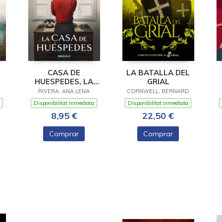
CASA DE
LA BATALLA DEL
HUESPEDES, LA
GRIAL
(EDICION LIMITADA ·
RIVERA, ANA LENA
CORNWELL, BERNARD
VERANO)
Disponibilitat inmediata
Disponibilitat inmediata
8,95 €
22,50 €
Comprar
Comprar