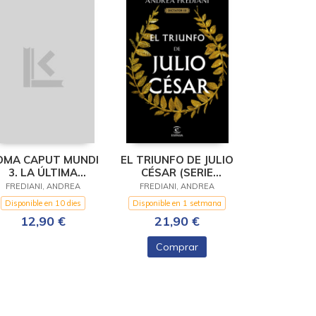
OMA CAPUT MUNDI
EL TRIUNFO DE JULIO
3. LA ÚLTIMA
CÉSAR (SERIE
BATALLA
DICTATOR 3)
FREDIANI, ANDREA
FREDIANI, ANDREA
Disponible en 10 dies
Disponible en 1 setmana
12,90 €
21,90 €
Comprar