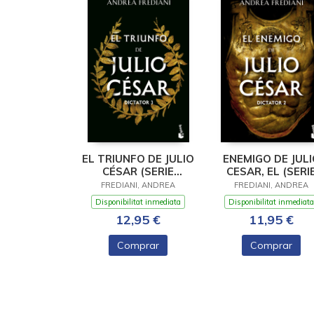
EL TRIUNFO DE JULIO
ENEMIGO DE JULI
CÉSAR (SERIE
CESAR, EL (SERI
DICTATOR, 3)
DICTATOR 2)
FREDIANI, ANDREA
FREDIANI, ANDREA
Disponibilitat inmediata
Disponibilitat inmediata
12,95 €
11,95 €
Comprar
Comprar