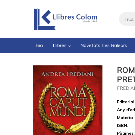
Inici
Llibres
Novetats Illes Balears
ROM
PRE
FREDIA
Editorial
Any d'ed
Matèria
ISBN:
Pàgines: