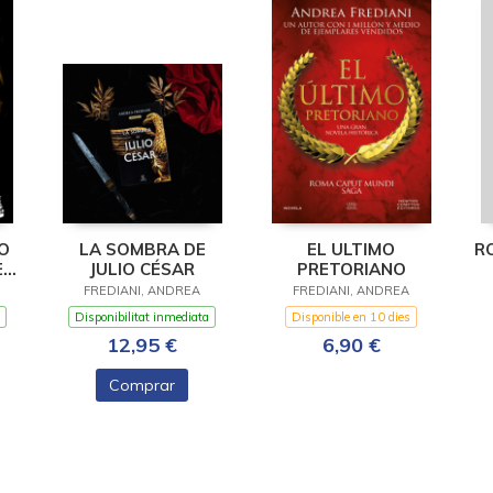
O
LA SOMBRA DE
EL ULTIMO
R
E
JULIO CÉSAR
PRETORIANO
FREDIANI, ANDREA
FREDIANI, ANDREA
Disponibilitat inmediata
Disponible en 10 dies
12,95 €
6,90 €
Comprar