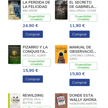
LA PERDIDA DE
EL SECRETO
LA FELICIDAD
DE GABRIELA
SALAZAR
KIM, ANGIE
MALLORQUI, CESAR
Disponibilitat
Disponibilitat
inmediata
inmediata
24,90 €
11,90 €
Comprar
Comprar
PIZARRO Y LA
MANUAL DE
CONQUISTA
OBSERVACIÓN
DEL IMPERIO
DE ECLIPSES
VAZQUEZ, ALBER
LOPESINO CORRAL,
JORDI
INCA
DE SOL
Disponibilitat
inmediata
Disponibilitat
inmediata
15,90 €
15,80 €
Comprar
Comprar
REWILDING
DONDE ESTA
WALLY AHORA
JEPSON, PAUL /
BLYTHE, CAIN
HANDFORD,MARTIN