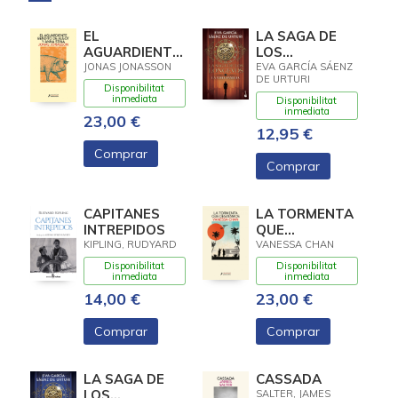
EL
LA SAGA DE
AGUARDIENTE
LOS
BENDITO DE
LONGEVOS 1.
JONAS JONASSON
EVA GARCÍA SÁENZ
DE URTURI
ALGOT Y ANNA
LA VIEJA
Disponibilitat
STINA
FAMILIA
inmediata
Disponibilitat
inmediata
23,00 €
12,95 €
Comprar
Comprar
CAPITANES
LA TORMENTA
INTREPIDOS
QUE
DESATAMOS
KIPLING, RUDYARD
VANESSA CHAN
Disponibilitat
Disponibilitat
inmediata
inmediata
14,00 €
23,00 €
Comprar
Comprar
LA SAGA DE
CASSADA
LOS
SALTER, JAMES