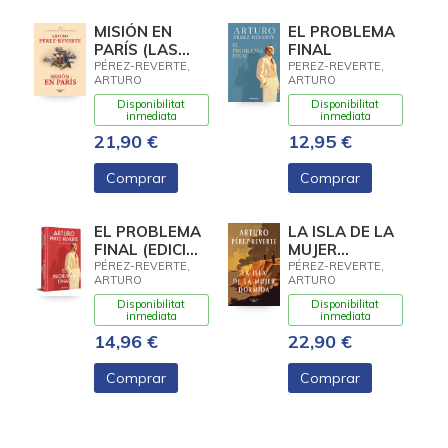
MISIÓN EN
EL PROBLEMA
PARÍS (LAS
FINAL
AVENTURAS
PÉREZ-REVERTE,
PEREZ-REVERTE,
ARTURO
ARTURO
DEL CAPITÁN
ALATRISTE 8)
Disponibilitat
Disponibilitat
inmediata
inmediata
21,90 €
12,95 €
Comprar
Comprar
EL PROBLEMA
LA ISLA DE LA
FINAL (EDICIÓN
MUJER
LIMITADA)
DORMIDA
PÉREZ-REVERTE,
PÉREZ-REVERTE,
ARTURO
ARTURO
Disponibilitat
Disponibilitat
inmediata
inmediata
14,96 €
22,90 €
Comprar
Comprar