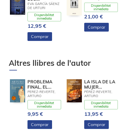
LONGEVOS 3.
EVA GARCÍA SÁENZ
Disponibilitat
DE URTURI
EL CAMINO
inmediata
DEL PADRE
Disponibilitat
21,00 €
inmediata
12,95 €
Comprar
Comprar
Altres llibres de l'autor
PROBLEMA
LA ISLA DE LA
FINAL, EL
MUJER
(LIMITED)
DORMIDA
PEREZ-REVERTE,
PÉREZ-REVERTE,
ARTURO
ARTURO
Disponibilitat
Disponibilitat
inmediata
inmediata
9,95 €
13,95 €
Comprar
Comprar