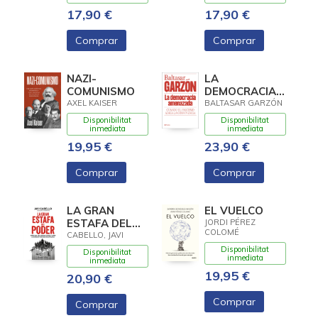
17,90 €
17,90 €
Comprar
Comprar
NAZI-
LA
COMUNISMO
DEMOCRACIA
AMENAZADA
AXEL KAISER
BALTASAR GARZÓN
Disponibilitat
Disponibilitat
inmediata
inmediata
19,95 €
23,90 €
Comprar
Comprar
LA GRAN
EL VUELCO
ESTAFA DEL
JORDI PÉREZ
COLOMÉ
PODER
CABELLO, JAVI
Disponibilitat
Disponibilitat
inmediata
inmediata
19,95 €
20,90 €
Comprar
Comprar