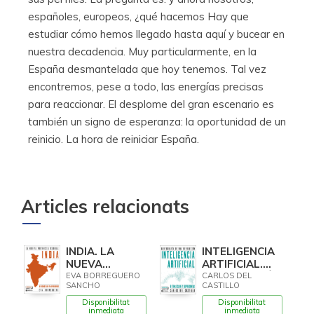
españoles, europeos, ¿qué hacemos Hay que
estudiar cómo hemos llegado hasta aquí y bucear en
nuestra decadencia. Muy particularmente, en la
España desmantelada que hoy tenemos. Tal vez
encontremos, pese a todo, las energías precisas
para reaccionar. El desplome del gran escenario es
también un signo de esperanza: la oportunidad de un
reinicio. La hora de reiniciar España.
Articles relacionats
INDIA. LA
INTELIGENCIA
NUEVA
ARTIFICIAL.
POTENCIA
CARTOGRAFÍA
EVA BORREGUERO
CARLOS DEL
SANCHO
CASTILLO
GLOBAL
DE UNA
REVOLUCIÓN
Disponibilitat
Disponibilitat
inmediata
inmediata