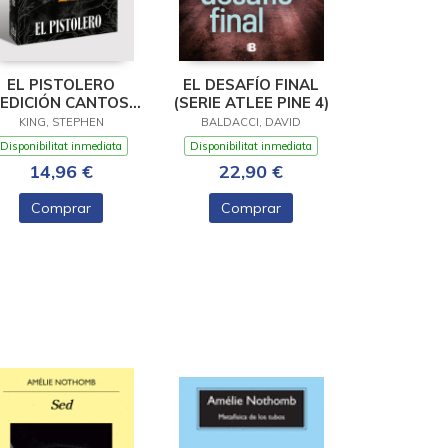
EL PISTOLERO
EL DESAFÍO FINAL
(EDICIÓN CANTOS
(SERIE ATLEE PINE 4)
TINTADOS) (LA
KING, STEPHEN
BALDACCI, DAVID
TORRE OSCURA 1)
Disponibilitat inmediata
Disponibilitat inmediata
14,96 €
22,90 €
Comprar
Comprar