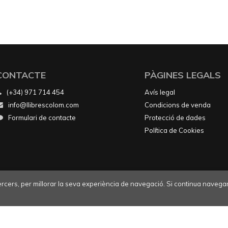
CONTACTE
PÀGINES LEGALS
(+34) 971 714 454
Avís legal
info@llibrescolom.com
Condicions de venda
Formulari de contacte
Protecció de dades
Política de Cookies
tercers, per millorar la seva experiència de navegació. Si continua navegan
2026 ©
Llibres Colom
. Tots els Drets Reservats |
Grupo Trevenque