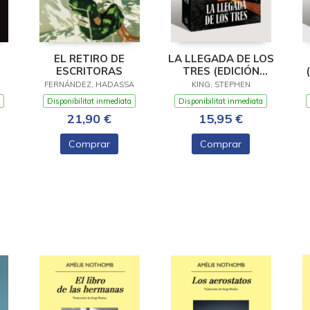
EL RETIRO DE
LA LLEGADA DE LOS
ESCRITORAS
TRES (EDICIÓN
CANTOS TINTADOS)
FERNÁNDEZ, HADASSA
KING, STEPHEN
(LA TORRE OSCURA
Disponibilitat inmediata
Disponibilitat inmediata
2)
21,90 €
15,95 €
Comprar
Comprar