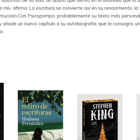
s doloroso de su vida: un abuso que derivó en la anorexia que la
e mí», afirma. La escritura se convierte así en su renacimiento: l
trucción.Con Psicopompo, probablemente su texto más personal 
 y añade un nuevo capítulo a su autobiografía, que la consagra,
o.