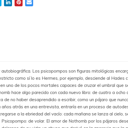
autobiográfica. Los psicopompos son figuras mitológicas encarga
estricto como sí lo es Hermes, por ejemplo, desciende al Hades
 en uno de los pocos mortales capaces de cruzar el umbral que se
mb hace algo parecido con cada nuevo libro: de cuatro a ocho de
a de no haber desaprendido a escribir, como un pájaro que nunca ol
años atrás en una entrevista, entraría en un proceso de autodestr
egarse a la ebriedad del vacío: cada mañana se lanza al cielo, se 
a Psicopompo: de volar. El amor de Nothomb por los pájaros de