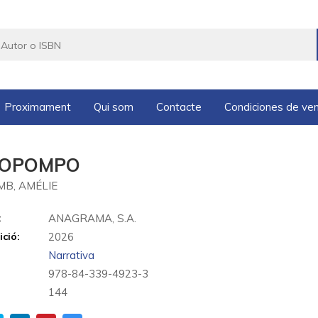
Proximament
Qui som
Contacte
Condiciones de ve
COPOMPO
B, AMÉLIE
:
ANAGRAMA, S.A.
ició:
2026
Narrativa
978-84-339-4923-3
144