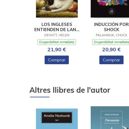
LOS INGLESES
INDUCCIÓN POR
ENTIENDEN DE LANA
SHOCK
(Y OTROS TRUCOS)
DEWITT, HELEN
PALAHNIUK, CHUCK
Disponibilitat inmediata
Disponibilitat inmediata
21,90 €
20,90 €
Comprar
Comprar
Altres llibres de l'autor