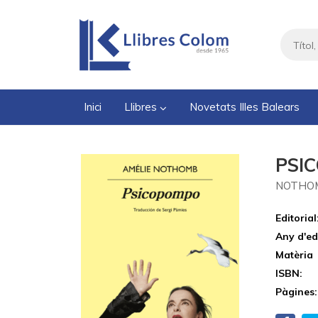
Inici
Llibres
Novetats Illes Balears
PSI
NOTHOM
Editorial
Any d'ed
Matèria
ISBN:
Pàgines: