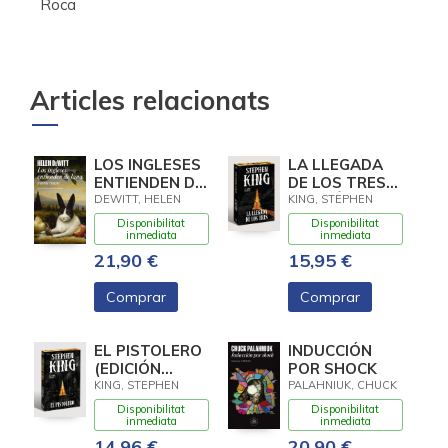
Roca
Articles relacionats
LOS INGLESES
LA LLEGADA
ENTIENDEN DE
DE LOS TRES
LANA (Y
(EDICIÓN
DEWITT, HELEN
KING, STEPHEN
OTROS
CANTOS
Disponibilitat
Disponibilitat
TRUCOS)
TINTADOS) (LA
inmediata
inmediata
TORRE
21,90 €
15,95 €
OSCURA 2)
Comprar
Comprar
EL PISTOLERO
INDUCCIÓN
(EDICIÓN
POR SHOCK
CANTOS
KING, STEPHEN
PALAHNIUK, CHUCK
TINTADOS) (LA
Disponibilitat
Disponibilitat
TORRE
inmediata
inmediata
OSCURA 1)
14,96 €
20,90 €