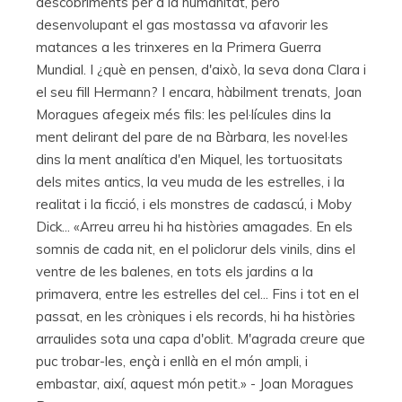
descobriments per a la humanitat, però
desenvolupant el gas mostassa va afavorir les
matances a les trinxeres en la Primera Guerra
Mundial. I ¿què en pensen, d'això, la seva dona Clara i
el seu fill Hermann? I encara, hàbilment trenats, Joan
Moragues afegeix més fils: les pel·lícules dins la
ment delirant del pare de na Bàrbara, les novel·les
dins la ment analítica d'en Miquel, les tortuositats
dels mites antics, la veu muda de les estrelles, i la
realitat i la ficció, i els monstres de cadascú, i Moby
Dick... «Arreu arreu hi ha històries amagades. En els
somnis de cada nit, en el policlorur dels vinils, dins el
ventre de les balenes, en tots els jardins a la
primavera, entre les estrelles del cel... Fins i tot en el
passat, en les cròniques i els records, hi ha històries
arraulides sota una capa d'oblit. M'agrada creure que
puc trobar-les, ençà i enllà en el món ampli, i
embastar, així, aquest món petit.» - Joan Moragues