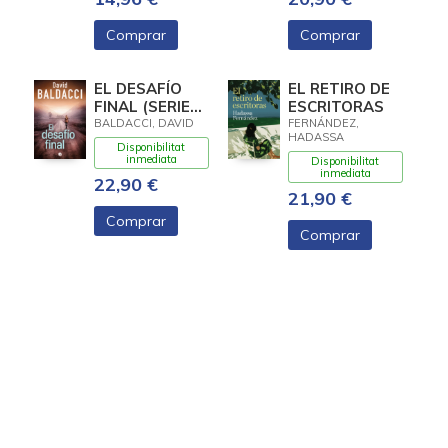
Comprar
Comprar
EL DESAFÍO
EL RETIRO DE
FINAL (SERIE
ESCRITORAS
ATLEE PINE 4)
BALDACCI, DAVID
FERNÁNDEZ,
HADASSA
Disponibilitat
inmediata
Disponibilitat
inmediata
22,90 €
21,90 €
Comprar
Comprar