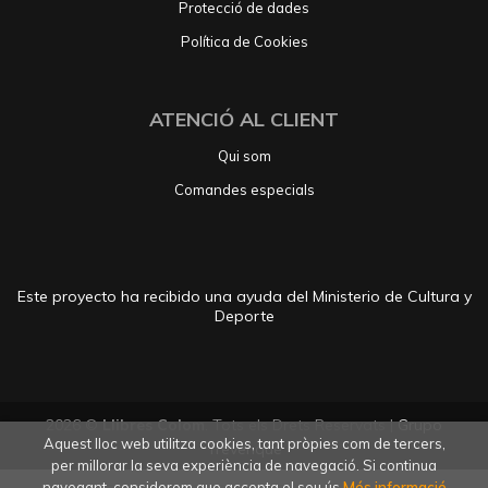
Protecció de dades
Política de Cookies
ATENCIÓ AL CLIENT
Qui som
Comandes especials
Este proyecto ha recibido una ayuda del Ministerio de Cultura y
Deporte
2026 ©
Llibres Colom
. Tots els Drets Reservats |
Grupo
Aquest lloc web utilitza cookies, tant pròpies com de tercers,
Trevenque
per millorar la seva experiència de navegació. Si continua
navegant, considerem que accepta el seu ús.
Més informació