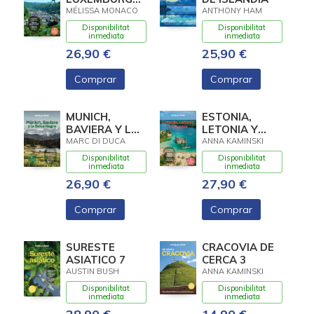
6
MÉLISSA MONACO
ANTHONY HAM
Disponibilitat
Disponibilitat
inmediata
inmediata
26,90 €
25,90 €
Comprar
Comprar
MUNICH,
ESTONIA,
BAVIERA Y LA
LETONIA Y
SELVA NEGRA
LITUANIA 5
MARC DI DUCA
ANNA KAMINSKI
5
Disponibilitat
Disponibilitat
inmediata
inmediata
26,90 €
27,90 €
Comprar
Comprar
SURESTE
CRACOVIA DE
ASIATICO 7
CERCA 3
AUSTIN BUSH
ANNA KAMINSKI
Disponibilitat
Disponibilitat
inmediata
inmediata