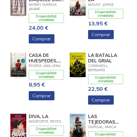
DESTIU
MOREY SUREDA,
MOLIST, JORGE
JAUME
Disponibilitat
inmediata
Disponibilitat
inmediata
13,95 €
24,00 €
Comprar
Comprar
CASA DE
LA BATALLA
HUESPEDES,
DEL GRIAL
LA (EDICION
RIVERA, ANA LENA
CORNWELL,
BERNARD
LIMITADA ·
Disponibilitat
VERANO)
inmediata
Disponibilitat
inmediata
8,95 €
22,50 €
Comprar
Comprar
DIVA, LA
LAS
TEJEDORAS
MONFORTE, REYES
DEL MAR
GORGAL, MAICA
Disponibilitat
inmediata
Disponibilitat