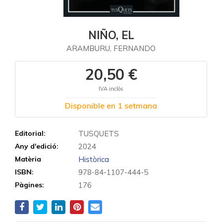
NIÑO, EL
ARAMBURU, FERNANDO
20,50 €
IVA inclós
Disponible en 1 setmana
Editorial:
TUSQUETS
Any d'edició:
2024
Matèria
Històrica
ISBN:
978-84-1107-444-5
Pàgines:
176