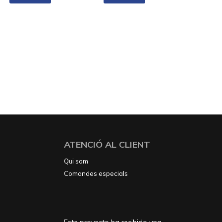
ATENCIÓ AL CLIENT
Qui som
Comandes especials
Este proyecto ha recibido una