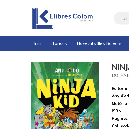
Inici
Llibres
Novetats Illes Balears
NINJ
DO, AN
Editorial
Any d'ed
Matèria
ISBN:
Pàgines:
Col·lecci