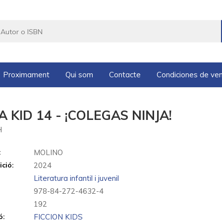
Proximament
Qui som
Contacte
Condiciones de ve
A KID 14 - ¡COLEGAS NINJA!
H
:
MOLINO
ició:
2024
Literatura infantil i juvenil
978-84-272-4632-4
192
ó:
FICCION KIDS