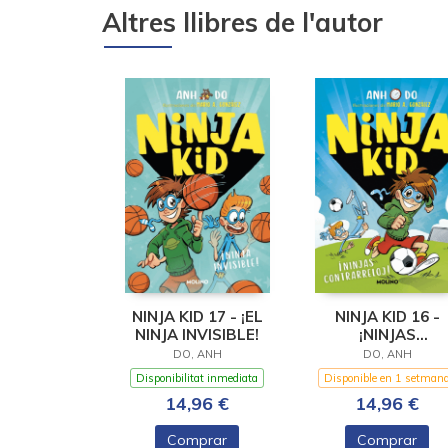
Altres llibres de l'autor
NINJA KID 17 - ¡EL
NINJA KID 16 -
NINJA INVISIBLE!
¡NINJAS
CONTRARRELOJ
DO, ANH
DO, ANH
Disponibilitat inmediata
Disponible en 1 setman
14,96 €
14,96 €
Comprar
Comprar