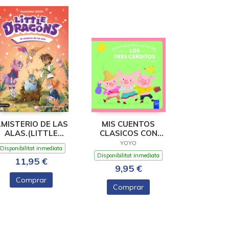
.MISTERIO DE LAS
MIS CUENTOS
ALAS.(LITTLE
CLASICOS CON
DRAGONS)
TEXTURAS. LOS
YOYO
Disponibilitat inmediata
TRES CERDIT
Disponibilitat inmediata
11,95 €
9,95 €
Comprar
Comprar