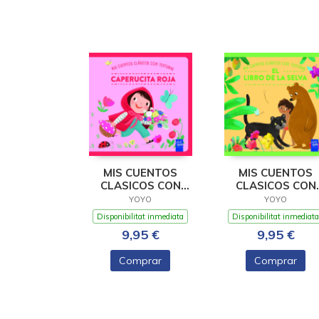
MIS CUENTOS
MIS CUENTOS
CLASICOS CON
CLASICOS CON
TEXTURAS.
TEXTURAS. EL LI
YOYO
YOYO
CAPERUCITA ROJA
DE LA
Disponibilitat inmediata
Disponibilitat inmediata
9,95 €
9,95 €
Comprar
Comprar