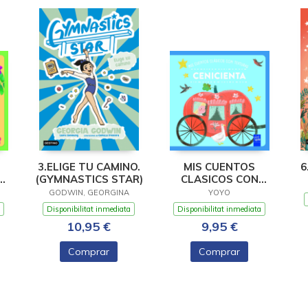
3.ELIGE TU CAMINO.
MIS CUENTOS
6
(GYMNASTICS STAR)
CLASICOS CON
BRO
TEXTURAS.
GODWIN, GEORGINA
YOYO
CENICIENTA
Disponibilitat inmediata
Disponibilitat inmediata
10,95 €
9,95 €
Comprar
Comprar