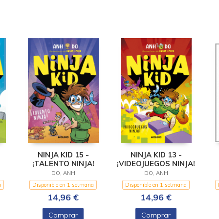
NINJA KID 15 -
NINJA KID 13 -
¡TALENTO NINJA!
¡VIDEOJUEGOS NINJA!
!
DO, ANH
DO, ANH
a
Disponible en 1 setmana
Disponible en 1 setmana
14,96 €
14,96 €
Comprar
Comprar