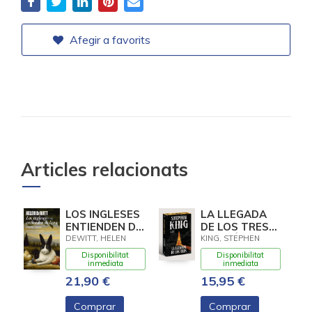
Afegir a favorits
Articles relacionats
LOS INGLESES
LA LLEGADA
ENTIENDEN DE
DE LOS TRES
LANA (Y
(EDICIÓN
DEWITT, HELEN
KING, STEPHEN
OTROS
CANTOS
Disponibilitat
Disponibilitat
TRUCOS)
TINTADOS) (LA
inmediata
inmediata
TORRE
21,90 €
15,95 €
OSCURA 2)
Comprar
Comprar