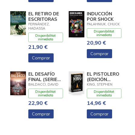
EL RETIRO DE
INDUCCIÓN
ESCRITORAS
POR SHOCK
FERNÁNDEZ,
PALAHNIUK, CHUCK
HADASSA
Disponibilitat
inmediata
Disponibilitat
inmediata
20,90 €
21,90 €
Comprar
Comprar
EL DESAFÍO
EL PISTOLERO
FINAL (SERIE
(EDICIÓN
ATLEE PINE 4)
CANTOS
BALDACCI, DAVID
KING, STEPHEN
TINTADOS) (LA
Disponibilitat
Disponibilitat
TORRE
inmediata
inmediata
OSCURA 1)
22,90 €
14,96 €
Comprar
Comprar