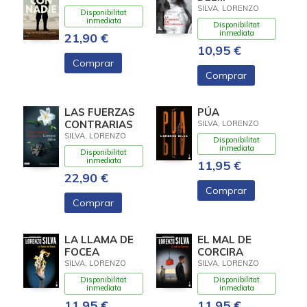
BOLCHEVIQUE
SILVA, LORENZO
Disponibilitat
inmediata
Disponibilitat
inmediata
21,90 €
10,95 €
Comprar
Comprar
LAS FUERZAS
PÚA
CONTRARIAS
SILVA, LORENZO
SILVA, LORENZO
Disponibilitat
inmediata
Disponibilitat
inmediata
11,95 €
22,90 €
Comprar
Comprar
LA LLAMA DE
EL MAL DE
FOCEA
CORCIRA
SILVA, LORENZO
SILVA, LORENZO
Disponibilitat
Disponibilitat
inmediata
inmediata
11,95 €
11,95 €