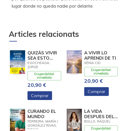
lugar donde no queda nadie por delante.
Articles relacionats
QUIZÁS VIVIR
A VIVIR LO
SEA ESTO
APRENDI DE TI
(EDICIÓN
EGOCHEAGA,
XÈNIA CID
JORGE
ACTUALIZADA)
Disponibilitat
inmediata
Disponibilitat
inmediata
20,90 €
20,90 €
Comprar
Comprar
CURANDO EL
LA VIDA
MUNDO
DESPUES DEL
RUIDO
FERREIRA, MARÍA /
BOLLO, RAQUEL
GONZÁLEZ RIVAS,
Disponibilitat
DIEGO