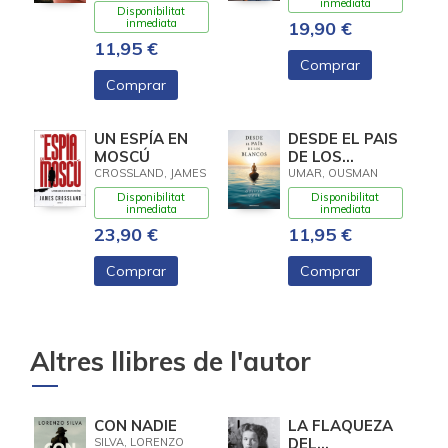
inmediata
Disponibilitat
inmediata
19,90 €
11,95 €
Comprar
Comprar
UN ESPÍA EN
DESDE EL PAIS
MOSCÚ
DE LOS
BLANCOS (TB)
CROSSLAND, JAMES
UMAR, OUSMAN
Disponibilitat
Disponibilitat
inmediata
inmediata
23,90 €
11,95 €
Comprar
Comprar
Altres llibres de l'autor
CON NADIE
LA FLAQUEZA
DEL
SILVA, LORENZO