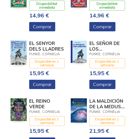
Disponibilitat
Disponibilitat
inmediata
inmediata
14,96 €
14,96 €
Comprar
Comprar
EL SENYOR
EL SEÑOR DE
DELS LLADRES
LOS
LADRONES
FUNKE, CORNELIA
FUNKE, CORNELIA
Disponible en 1
Disponible en 1
setmana
setmana
15,95 €
15,95 €
Comprar
Comprar
EL REINO
LA MALDICIÓN
VERDE
DE LA MEDUSA
GIGANTE
FUNKE, CORNELIA
FUNKE, CORNELIA
Disponible en 1
Disponible en 1
setmana
setmana
15,95 €
21,95 €