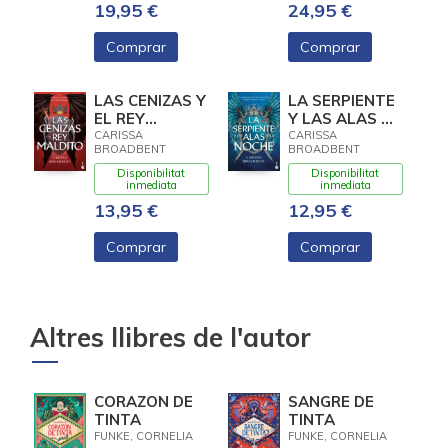
19,95 €
24,95 €
Comprar
Comprar
LAS CENIZAS Y
LA SERPIENTE
EL REY
Y LAS ALAS DE
MALDITO
LA NOCHE
CARISSA
CARISSA
BROADBENT
BROADBENT
Disponibilitat
Disponibilitat
inmediata
inmediata
13,95 €
12,95 €
Comprar
Comprar
Altres llibres de l'autor
CORAZON DE
SANGRE DE
TINTA
TINTA
FUNKE, CORNELIA
FUNKE, CORNELIA