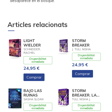
desaparece en el bosque.
Articles relacionats
LIGHT
STORM
WIELDER
BREAKER
SCHNEIDER,
J. TULI, NISHA
RACHEL
Disponibilitat
inmediata
Disponibilitat
inmediata
24,95 €
24,95 €
Comprar
Comprar
BAJO LAS
STORM
RUINAS
BREAKER. LA
TRENCATEMPESTES
SASHA SLOAN
TULI, NISHA J.
Disponibilitat
Disponibilitat
inmediata
inmediata