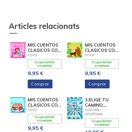
Articles relacionats
MIS CUENTOS
MIS CUENTOS
CLASICOS CON
CLASICOS CON
TEXTURAS.
TEXTURAS. EL
YOYO
YOYO
CAPERUCITA
LIBRO DE LA
Disponibilitat
Disponibilitat
ROJA
inmediata
inmediata
9,95 €
9,95 €
Comprar
Comprar
MIS CUENTOS
3.ELIGE TU
CLASICOS CON
CAMINO.
TEXTURAS.
(GYMNASTICS
YOYO
GODWIN,
GEORGINA
CENICIENTA
STAR)
Disponibilitat
inmediata
Disponibilitat
inmediata
9,95 €