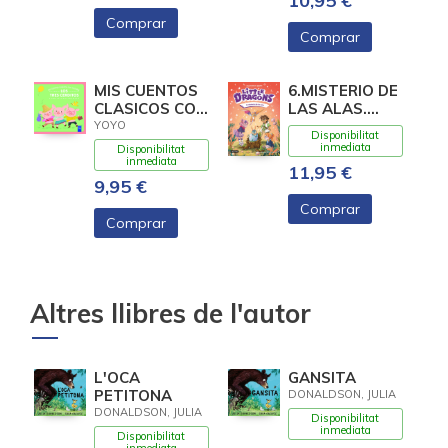
10,95 €
Comprar
Comprar
MIS CUENTOS
6.MISTERIO DE
CLASICOS CON
LAS ALAS.
TEXTURAS.
(LITTLE
YOYO
Disponibilitat
LOS TRES
DRAGONS)
inmediata
Disponibilitat
CERDIT
inmediata
11,95 €
9,95 €
Comprar
Comprar
Altres llibres de l'autor
L'OCA
GANSITA
PETITONA
DONALDSON, JULIA
DONALDSON, JULIA
Disponibilitat
inmediata
Disponibilitat