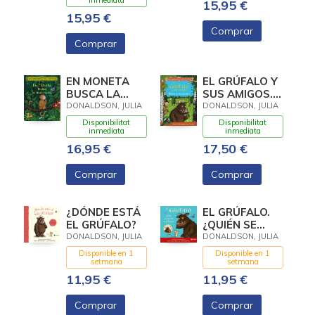
inmediata
15,95 €
15,95 €
Comprar
Comprar
EN MONETA
EL GRÚFALO Y
BUSCA LA
SUS AMIGOS.
SEVA MARE
BUSCA Y
DONALDSON, JULIA
DONALDSON, JULIA
ENCUENTRA
Disponibilitat
Disponibilitat
inmediata
inmediata
16,95 €
17,50 €
Comprar
Comprar
¿DÓNDE ESTÁ
EL GRÚFALO.
EL GRÚFALO?
¿QUIÉN SE
ESCONDE EN
DONALDSON, JULIA
DONALDSON, JULIA
EL BOSQUE?
Disponible en 1
Disponible en 1
setmana
setmana
11,95 €
11,95 €
Comprar
Comprar