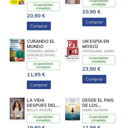
Disponibilitat
inmediata
Disponibilitat
inmediata
20,90 €
20,90 €
Comprar
Comprar
CURANDO EL
UN ESPÍA EN
MUNDO
MOSCÚ
FERREIRA, MARÍA /
CROSSLAND, JAMES
GONZÁLEZ RIVAS,
Disponibilitat
DIEGO
inmediata
Disponibilitat
inmediata
23,90 €
11,95 €
Comprar
Comprar
LA VIDA
DESDE EL PAIS
DESPUES DEL
DE LOS
RUIDO
BLANCOS (TB)
BOLLO, RAQUEL
UMAR, OUSMAN
Disponibilitat
Disponibilitat
inmediata
inmediata
19,90 €
11,95 €