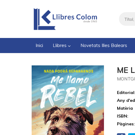
Inici
Llibres
Novetats Illes Balears
ME 
MONTGO
Editorial
Any d'ed
Matèria
ISBN:
Pàgines: