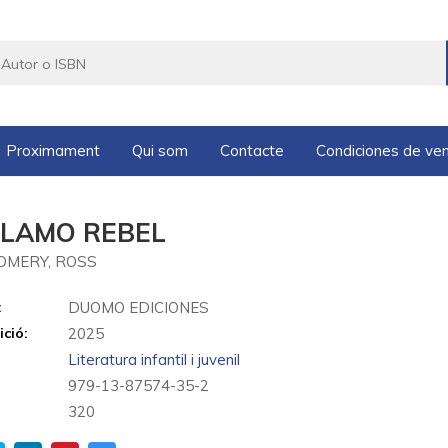
Proximament
Qui som
Contacte
Condiciones de ve
LLAMO REBEL
MERY, ROSS
:
DUOMO EDICIONES
ició:
2025
Literatura infantil i juvenil
979-13-87574-35-2
320