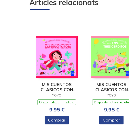
Articles relacionats
MIS CUENTOS
MIS CUENTOS
CLASICOS CON
CLASICOS CON
TEXTURAS.
TEXTURAS. LOS
YOYO
YOYO
CAPERUCITA ROJA
TRES CERDIT
Disponibilitat inmediata
Disponibilitat inmediata
9,95 €
9,95 €
Comprar
Comprar