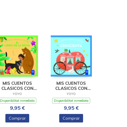
MIS CUENTOS
MIS CUENTOS
CLASICOS CON
CLASICOS CON
XTURAS. EL LIBRO
TEXTURAS.
YOYO
YOYO
DE LA
CENICIENTA
Disponibilitat inmediata
Disponibilitat inmediata
9,95 €
9,95 €
Comprar
Comprar