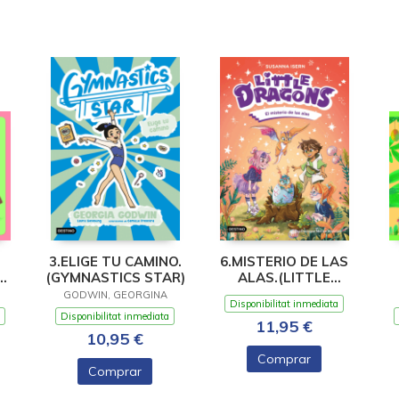
3.ELIGE TU CAMINO.
6.MISTERIO DE LAS
(GYMNASTICS STAR)
ALAS.(LITTLE
DRAGONS)
TE
GODWIN, GEORGINA
Disponibilitat inmediata
Disponibilitat inmediata
11,95 €
10,95 €
Comprar
Comprar