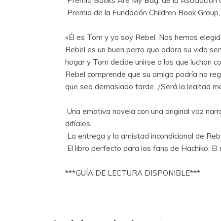
 Premio Books Are My Bag, de la Asociación d
 Premio de la Fundación Children Book Group
«Él es Tom y yo soy Rebel. Nos hemos elegido 
Rebel es un buen perro que adora su vida senc
hogar y Tom decide unirse a los que luchan con
Rebel comprende que su amigo podría no regre
que sea demasiado tarde. ¿Será la lealtad má
 Una emotiva novela con una original voz narr
difíciles
 La entrega y la amistad incondicional de Re
 El libro perfecto para los fans de Hachiko, E
***GUÍA DE LECTURA DISPONIBLE***