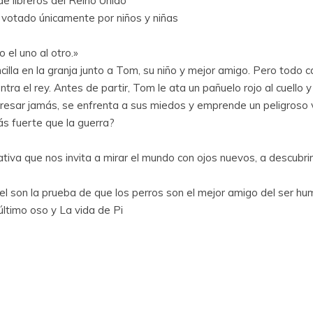
e libreros del Reino Unido
, votado únicamente por niños y niñas
el uno al otro.»
illa en la granja junto a Tom, su niño y mejor amigo. Pero todo 
tra el rey. Antes de partir, Tom le ata un pañuelo rojo al cuello 
sar jamás, se enfrenta a sus miedos y emprende un peligroso vi
s fuerte que la guerra?
ativa que nos invita a mirar el mundo con ojos nuevos, a descubrir 
bel son la prueba de que los perros son el mejor amigo del ser h
l último oso y La vida de Pi