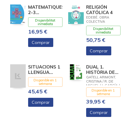
MATEMATIQUES
RELIGIÓN
2-3
CATÓLICA 4
CONSTRUINT
EDEBÉ, OBRA
Disponibilitat
COLECTIVA
MONS
inmediata
Disponibilitat
16,95 €
inmediata
50,75 €
Comprar
Comprar
SITUACIONS 1
DUAL 1.
LLENGUA
HISTÒRIA DEL
(LLIBRE+QUAD)
MÓN
GATELL ARIMONT,
Disponible en 1
CRISTINA / R. DE
2025
CONTEMPORANI.
setmana
MIGUEL / J. GARCÍA /
LLIBRE
RISQUES CORBELLA,
45,45 €
Disponible en 1
CONSULTA I
MANEL / D. SOBRINO
setmana
QUADERN.
39,95 €
Comprar
NOVA EDICIÓ
Comprar