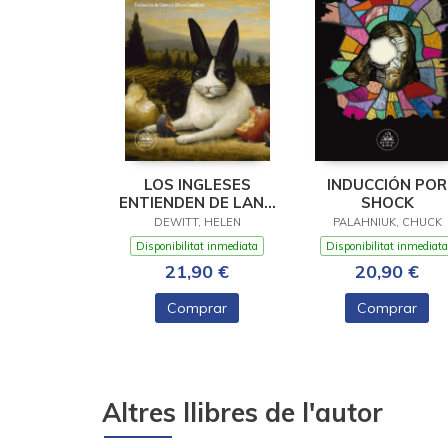
LOS INGLESES
INDUCCIÓN POR
ENTIENDEN DE LANA
SHOCK
(Y OTROS TRUCOS)
DEWITT, HELEN
PALAHNIUK, CHUCK
Disponibilitat inmediata
Disponibilitat inmediata
21,90 €
20,90 €
Comprar
Comprar
Altres llibres de l'autor