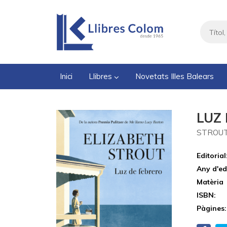
Inici
Llibres
Novetats Illes Balears
LUZ
STROUT
Editorial
Any d'ed
Matèria
ISBN:
Pàgines: