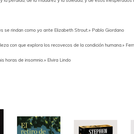
la pérdida, de la madurez y la soledad, y de esos inesperados i
res se rindan como yo ante Elizabeth Strout.» Pablo Giordano
tileza con que explora los recovecos de la condición humana.» F
s horas de insomnio.» Elvira Lindo