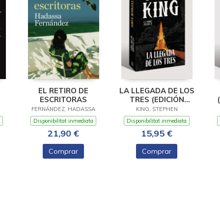
EL RETIRO DE
LA LLEGADA DE LOS
ESCRITORAS
TRES (EDICIÓN
CANTOS TINTADOS)
FERNÁNDEZ, HADASSA
KING, STEPHEN
(LA TORRE OSCURA
Disponibilitat inmediata
Disponibilitat inmediata
2)
21,90 €
15,95 €
Comprar
Comprar