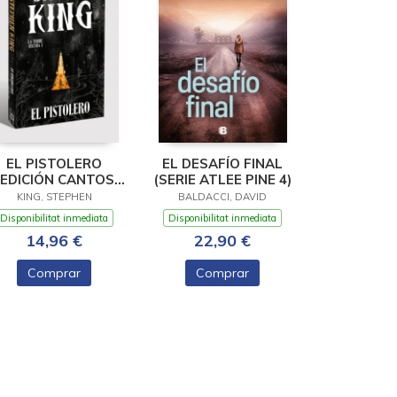
EL PISTOLERO
EL DESAFÍO FINAL
(EDICIÓN CANTOS
(SERIE ATLEE PINE 4)
TINTADOS) (LA
KING, STEPHEN
BALDACCI, DAVID
TORRE OSCURA 1)
Disponibilitat inmediata
Disponibilitat inmediata
14,96 €
22,90 €
Comprar
Comprar