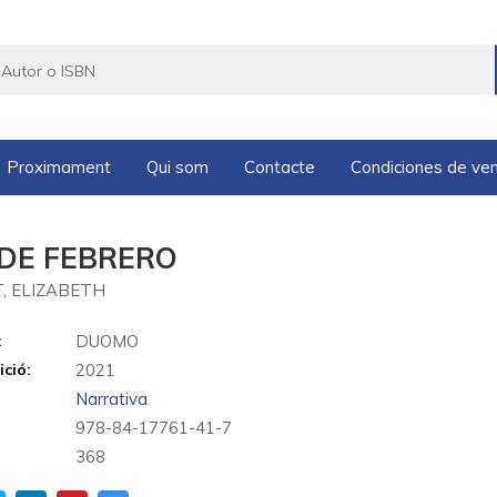
Proximament
Qui som
Contacte
Condiciones de ve
 DE FEBRERO
, ELIZABETH
:
DUOMO
ició:
2021
Narrativa
978-84-17761-41-7
368