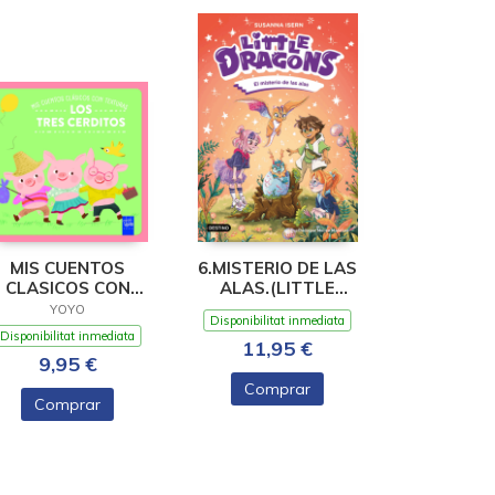
MIS CUENTOS
6.MISTERIO DE LAS
CLASICOS CON
ALAS.(LITTLE
TEXTURAS. LOS
DRAGONS)
YOYO
Disponibilitat inmediata
TRES CERDIT
Disponibilitat inmediata
11,95 €
9,95 €
Comprar
Comprar