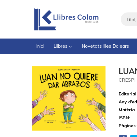
Inici
Llibres
Novetats Illes Balears
LUA
CRESPI 
Editorial
Any d'ed
Matèria
ISBN:
Pàgines: