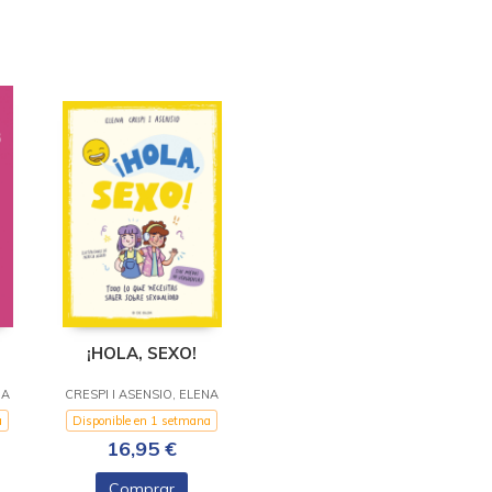
¡HOLA, SEXO!
NA
CRESPI I ASENSIO, ELENA
a
Disponible en 1 setmana
16,95 €
Comprar