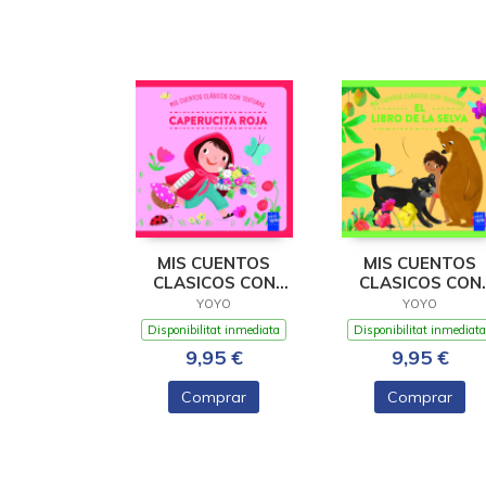
MIS CUENTOS
MIS CUENTOS
CLASICOS CON
CLASICOS CON
TEXTURAS.
TEXTURAS. EL LI
YOYO
YOYO
CAPERUCITA ROJA
DE LA
Disponibilitat inmediata
Disponibilitat inmediata
9,95 €
9,95 €
Comprar
Comprar