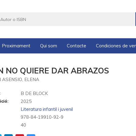
Proximament
Qui som
Contacte
Condiciones de ve
N NO QUIERE DAR ABRAZOS
I ASENSIO, ELENA
:
B DE BLOCK
ició:
2025
Literatura infantil i juvenil
978-84-19910-92-9
40