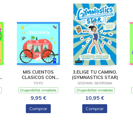
MIS CUENTOS
3.ELIGE TU CAMINO.
CLASICOS CON
(GYMNASTICS STAR)
BRO
TEXTURAS.
YOYO
GODWIN, GEORGINA
CENICIENTA
Disponibilitat inmediata
Disponibilitat inmediata
9,95 €
10,95 €
Comprar
Comprar