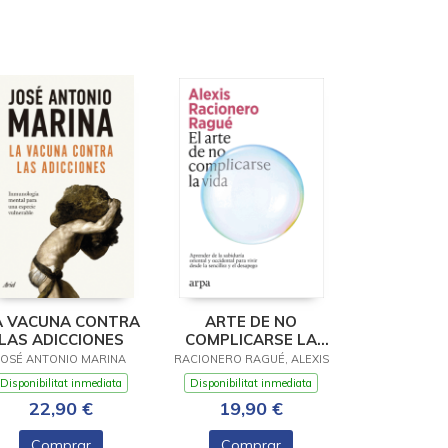
A VACUNA CONTRA
ARTE DE NO
LAS ADICCIONES
COMPLICARSE LA
VIDA, EL
JOSÉ ANTONIO MARINA
RACIONERO RAGUÉ, ALEXIS
Disponibilitat inmediata
Disponibilitat inmediata
22,90 €
19,90 €
Comprar
Comprar