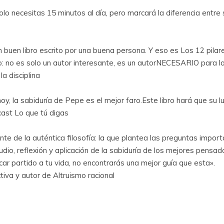
solo necesitas 15 minutos al día, pero marcará la diferencia entre s
n buen libro escrito por una buena persona. Y eso es Los 12 pilar
: no es solo un autor interesante, es un autorNECESARIO para los
 disciplina
la sabiduría de Pepe es el mejor faro.Este libro hará que su luz
ast Lo que tú digas
nte de la auténtica filosofía: la que plantea las preguntas impor
udio, reflexión y aplicación de la sabiduría de los mejores pensador
car partido a tu vida, no encontrarás una mejor guía que esta».
a y autor de Altruismo racional