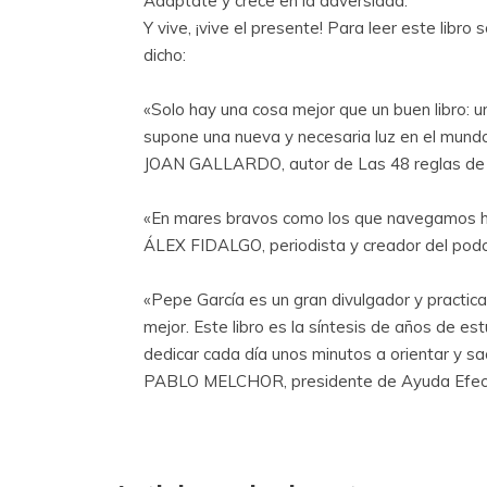
Adáptate y crece en la adversidad.
Y vive, ¡vive el presente! Para leer este libro 
dicho:
«Solo hay una cosa mejor que un buen libro: u
supone una nueva y necesaria luz en el mundo
JOAN GALLARDO, autor de Las 48 reglas de la
«En mares bravos como los que navegamos hoy, 
ÁLEX FIDALGO, periodista y creador del podc
«Pepe García es un gran divulgador y practica
mejor. Este libro es la síntesis de años de est
dedicar cada día unos minutos a orientar y sa
PABLO MELCHOR, presidente de Ayuda Efectiv