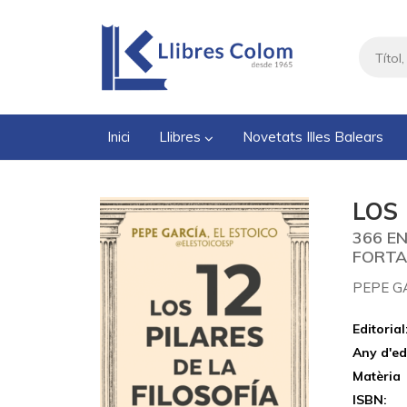
Inici
Llibres
Novetats Illes Balears
LOS 
366 E
FORTA
PEPE GA
Editorial
Any d'ed
Matèria
ISBN: