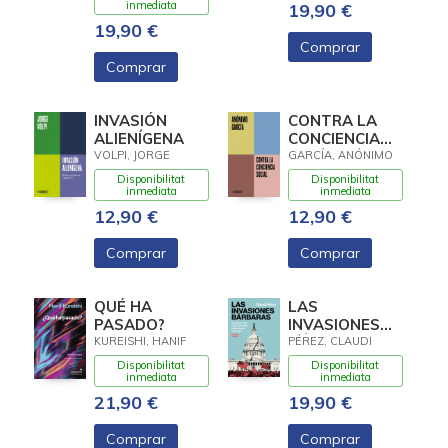
MARTA
inmediata
19,90 €
19,90 €
Comprar
Comprar
INVASIÓN
CONTRA LA
ALIENÍGENA
CONCIENCIA
SOCIAL
VOLPI, JORGE
GARCÍA, ANÓNIMO
Disponibilitat
Disponibilitat
inmediata
inmediata
12,90 €
12,90 €
Comprar
Comprar
QUÉ HA
LAS
PASADO?
INVASIONES
BÁRBARAS
KUREISHI, HANIF
PÉREZ, CLAUDI
Disponibilitat
Disponibilitat
inmediata
inmediata
21,90 €
19,90 €
Comprar
Comprar