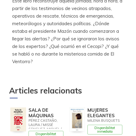
Este libro reconstruye aquella jornada, hora a hora, a
partir de los testimonios de vecinos atrapados,
operativos de rescate, técnicos de emergencias,
meteorólogos y autoridades políticas. ¿Dónde
estaba el presidente Mazón cuando comenzaron a
llegar las alertas? ¿Por qué se ignoraron los avisos
de los expertos? ¿Qué ocurrió en el Cecopi? ¿Y qué
se habló o no durante la misteriosa comida de El
Ventorro?
Articles relacionats
SALA DE
MUJERES
MÁQUINAS
ELEGANTES
PÉREZ CASTAÑO,
MILENA BUSQUETS
LAURA / MISSÉ
Disponibilitat
SÁNCHEZ, MIQUEL /
inmediata
CRUELLS LÓPEZ,
Disponibilitat