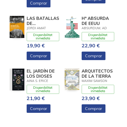
Comprar
LAS BATALLAS
Hª ABSURDA
DE
DE EEUU
BARCELONA
JORDI AMAT
ABSURDUM, AD
Disponibilitat
Disponibilitat
inmediata
inmediata
19,90 €
22,90 €
Comprar
Comprar
EL JARDÍN DE
ARQUITECTOS
LOS DIOSES
DE LA TIERRA
AINA S. ERICE
MAXIM SAMSON
Disponibilitat
Disponibilitat
inmediata
inmediata
21,90 €
23,90 €
Comprar
Comprar