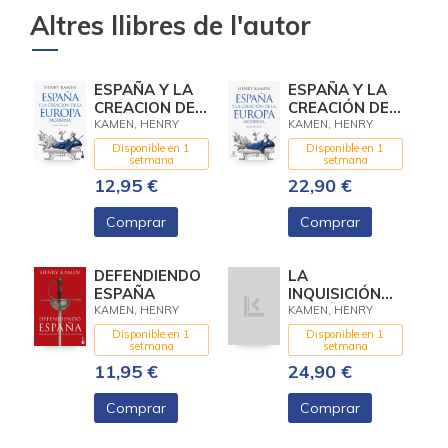
Altres llibres de l'autor
ESPAÑA Y LA
ESPAÑA Y LA
CREACION DE
CREACIÓN DE
LA EUROPA
LA EUROPA
KAMEN, HENRY
KAMEN, HENRY
MODERNA
MODERNA
Disponible en 1
Disponible en 1
setmana
setmana
12,95 €
22,90 €
Comprar
Comprar
DEFENDIENDO
LA
ESPAÑA
INQUISICIÓN
ESPAÑOLA
KAMEN, HENRY
KAMEN, HENRY
Disponible en 1
Disponible en 1
setmana
setmana
11,95 €
24,90 €
Comprar
Comprar