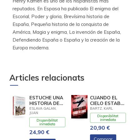
Henry Kamen es uno de los hispanistas más
reputados. En Espasa ha publicado El enigma del
Escorial, Poder y gloria, Brevísima historia de
España, Pequeña historia de la conquista de
América, Magia y enigma, La invención de España,
Defendiendo España o España y la creación de la
Europa moderna.
Articles relacionats
ESTUCHE UNA
CUANDO EL
HISTORIA DE
CIELO ESTABA
LA GUERRA
EN LLAMAS
ESLAVA GALAN,
BARTZ, KARL
JUAN
CIVIL QUE NO
Disponibilitat
VA A GUSTAR
inmediata
Disponibilitat
inmediata
A NADIE
20,90 €
24,90 €
Comprar