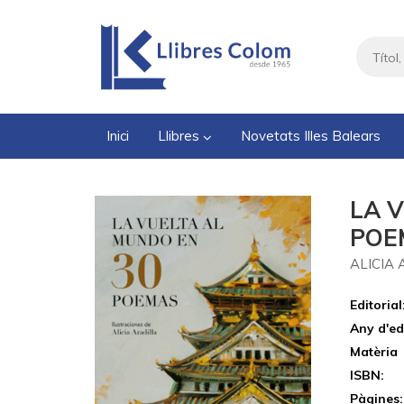
Inici
Llibres
Novetats Illes Balears
LA 
POE
ALICIA
Editorial
Any d'ed
Matèria
ISBN:
Pàgines: