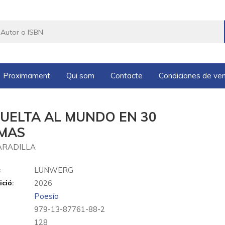
Proximament
Qui som
Contacte
Condiciones de ve
VUELTA AL MUNDO EN 30
MAS
 ARADILLA
:
LUNWERG
ició:
2026
Poesía
979-13-87761-88-2
128