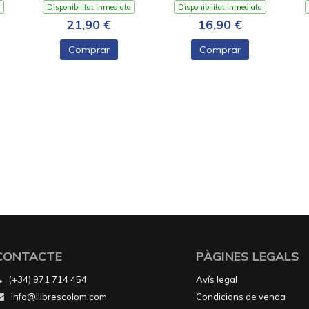
Disponibilitat inmediata
Disponibilitat inmediata
21,90 €
16,90 €
Comprar
Comprar
CONTACTE
PÀGINES LEGALS
(+34) 971 714 454
Avís legal
info@llibrescolom.com
Condicions de venda