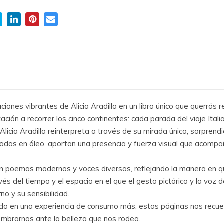
ciones vibrantes de Alicia Aradilla en un libro único que querrás r
ión a recorrer los cinco continentes: cada parada del viaje Italia
 Alicia Aradilla reinterpreta a través de su mirada única, sorpren
zadas en óleo, aportan una presencia y fuerza visual que acompañ
 con poemas modernos y voces diversas, reflejando la manera en qu
avés del tiempo y el espacio en el que el gesto pictórico y la voz
no y su sensibilidad.
tido en una experiencia de consumo más, estas páginas nos recue
ombrarnos ante la belleza que nos rodea.