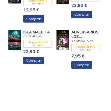
Disponible en 1
setmana
23,90 €
12,95 €
Comprar
Comprar
ISLA MALDITA
ADVERSARIOS,
LOS
GRISHAM, JOHN
(CAMPAÑA DE
GRISHAM, JOHN
Disponible en 1
VERANO
setmana
Disponible en 1
EDICION
setmana
22,90 €
LIMITADA)
7,95 €
Comprar
Comprar