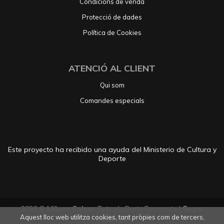
Condicions de venda
Protecció de dades
Política de Cookies
ATENCIÓ AL CLIENT
Qui som
Comandes especials
Este proyecto ha recibido una ayuda del Ministerio de Cultura y
Deporte
2026 ©
Llibres Colom
. Tots els Drets Reservats |
Grupo
Aquest lloc web utilitza cookies, tant pròpies com de tercers,
Trevenque