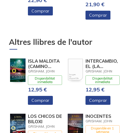
22,90 €
21,90 €
Comprar
Comprar
Altres llibres de l'autor
ISLA MALDITA
INTERCAMBIO,
(CAMINO
EL (LA
ISLAND 3)
TAPADERA 2)
GRISHAM, JOHN
GRISHAM, JOHN
Disponibilitat
Disponibilitat
inmediata
inmediata
12,95 €
12,95 €
Comprar
Comprar
LOS CHICOS DE
INOCENTES
BILOXI
GRISHAM, JOHN
GRISHAM, JOHN
Disponible en 1
setmana