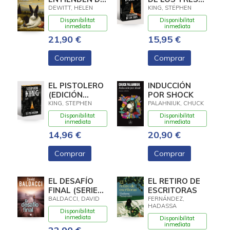
LANA (Y
(EDICIÓN
DEWITT, HELEN
KING, STEPHEN
OTROS
CANTOS
Disponibilitat
Disponibilitat
TRUCOS)
TINTADOS) (LA
inmediata
inmediata
TORRE
21,90 €
15,95 €
OSCURA 2)
Comprar
Comprar
EL PISTOLERO
INDUCCIÓN
(EDICIÓN
POR SHOCK
CANTOS
KING, STEPHEN
PALAHNIUK, CHUCK
TINTADOS) (LA
Disponibilitat
Disponibilitat
TORRE
inmediata
inmediata
OSCURA 1)
14,96 €
20,90 €
Comprar
Comprar
EL DESAFÍO
EL RETIRO DE
FINAL (SERIE
ESCRITORAS
ATLEE PINE 4)
BALDACCI, DAVID
FERNÁNDEZ,
HADASSA
Disponibilitat
inmediata
Disponibilitat
inmediata