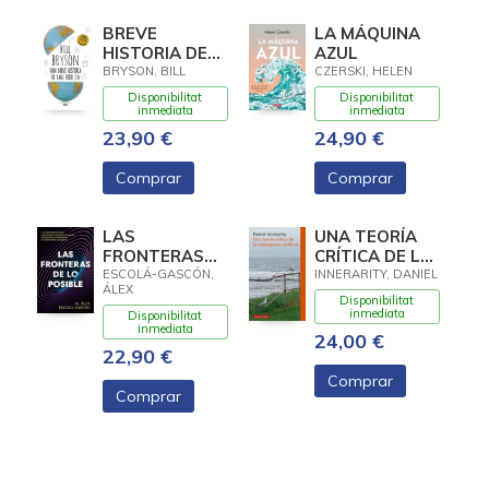
BREVE
LA MÁQUINA
HISTORIA DE
AZUL
CASI TODO 2.0,
BRYSON, BILL
CZERSKI, HELEN
UNA
Disponibilitat
Disponibilitat
inmediata
inmediata
23,90 €
24,90 €
Comprar
Comprar
LAS
UNA TEORÍA
FRONTERAS
CRÍTICA DE LA
DE LO POSIBLE
INTELIGENCIA
ESCOLÁ-GASCÓN,
INNERARITY, DANIEL
ÁLEX
ARTIFICIAL-
Disponibilitat
RÚSTICA
inmediata
Disponibilitat
inmediata
24,00 €
22,90 €
Comprar
Comprar