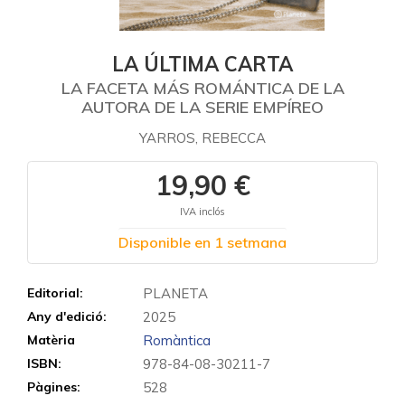
LA ÚLTIMA CARTA
LA FACETA MÁS ROMÁNTICA DE LA
AUTORA DE LA SERIE EMPÍREO
YARROS, REBECCA
19,90 €
IVA inclós
Disponible en 1 setmana
Editorial:
PLANETA
Any d'edició:
2025
Matèria
Romàntica
ISBN:
978-84-08-30211-7
Pàgines:
528