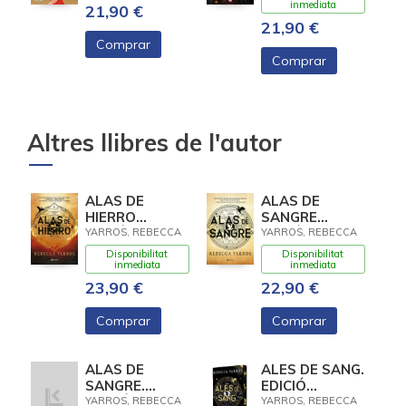
inmediata
21,90 €
21,90 €
Comprar
Comprar
Altres llibres de l'autor
ALAS DE
ALAS DE
HIERRO
SANGRE
(EMPÍREO 2)
(EMPÍREO 1)
YARROS, REBECCA
YARROS, REBECCA
Disponibilitat
Disponibilitat
inmediata
inmediata
23,90 €
22,90 €
Comprar
Comprar
ALAS DE
ALES DE SANG.
SANGRE.
EDICIÓ
EDICIÓN
ESPECIAL
YARROS, REBECCA
YARROS, REBECCA