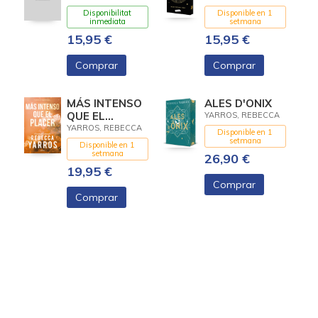
ESPECIAL
LIMITADA AMB
Disponibilitat
Disponible en 1
LIMITADA CON
CANTELLS
inmediata
setmana
CANTOS
DECORATS
15,95 €
15,95 €
DECORADOS
Comprar
Comprar
MÁS INTENSO
ALES D'ONIX
QUE EL
YARROS, REBECCA
PLACER
YARROS, REBECCA
Disponible en 1
(VUELO Y
setmana
Disponible en 1
GLORIA 3)
setmana
26,90 €
19,95 €
Comprar
Comprar