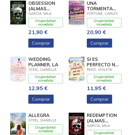
OBSESSION
UNA
(ALMAS
TORMENTA
LETALES 2)
PERFECTA
GARCÍA, MILA
FORTUNE, CARLEY
Disponibilitat
Disponibilitat
inmediata
inmediata
21,90 €
20,90 €
Comprar
Comprar
WEDDING
SI ES
PLANNER, LA
PERFECTO NO
ES AMOR
STEEL, DANIELLE
REED, VIOLETA
Disponibilitat
Disponibilitat
inmediata
inmediata
12,95 €
11,95 €
Comprar
Comprar
ALLEGRA
REDEMPTION
(ALMAS
STEEL, DANIELLE
LETALES 1)
GARCÍA, MILA
Disponibilitat
inmediata
Disponibilitat