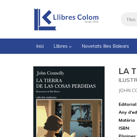
Inici
Llibres
Novetats Illes Balears
LA 
ILUST
JOHN C
Editorial
Any d'ed
Matèria
ISBN:
Pàgines: