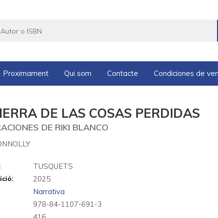
Proximament
Qui som
Contacte
Condiciones de ve
TIERRA DE LAS COSAS PERDIDAS
RACIONES DE RIKI BLANCO
ONNOLLY
:
TUSQUETS
ició:
2025
Narrativa
978-84-1107-691-3
416