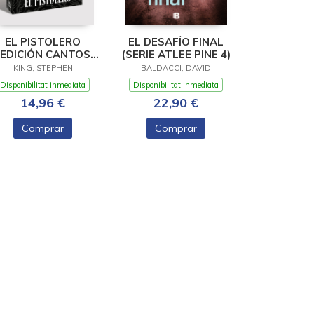
EL PISTOLERO
EL DESAFÍO FINAL
(EDICIÓN CANTOS
(SERIE ATLEE PINE 4)
TINTADOS) (LA
KING, STEPHEN
BALDACCI, DAVID
TORRE OSCURA 1)
Disponibilitat inmediata
Disponibilitat inmediata
14,96 €
22,90 €
Comprar
Comprar