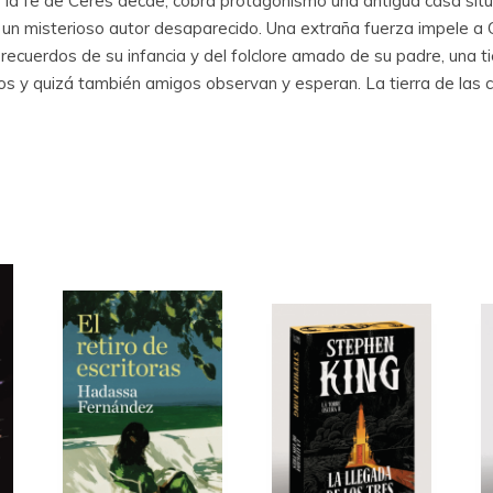
 la fe de Ceres decae, cobra protagonismo una antigua casa situa
r un misterioso autor desaparecido. Una extraña fuerza impele a C
s recuerdos de su infancia y del folclore amado de su padre, una ti
s y quizá también amigos observan y esperan. La tierra de las 