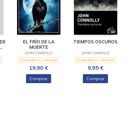
DE
EL FRÍO DE LA
TIEMPOS OSCUROS
MUERTE
ARK
JOHN CONNOLLY
JOHN CONNOLLY
Disponible en 1 setmana
Disponible en 1 setmana
19,90 €
9,95 €
Comprar
Comprar