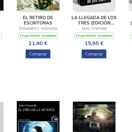
EL RETIRO DE
LA LLEGADA DE LOS
ESCRITORAS
TRES (EDICIÓN
CANTOS TINTADOS)
FERNÁNDEZ, HADASSA
KING, STEPHEN
(LA TORRE OSCURA
Disponibilitat inmediata
Disponibilitat inmediata
2)
21,90 €
15,95 €
Comprar
Comprar