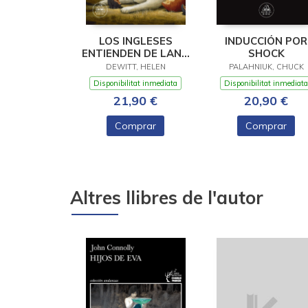
LOS INGLESES
INDUCCIÓN POR
ENTIENDEN DE LANA
SHOCK
(Y OTROS TRUCOS)
DEWITT, HELEN
PALAHNIUK, CHUCK
Disponibilitat inmediata
Disponibilitat inmediata
21,90 €
20,90 €
Comprar
Comprar
Altres llibres de l'autor