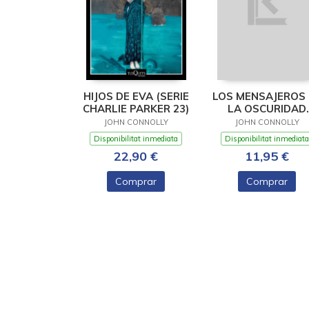
HIJOS DE EVA (SERIE
LOS MENSAJEROS 
CHARLIE PARKER 23)
LA OSCURIDAD
(SERIE CHARLIE P
JOHN CONNOLLY
JOHN CONNOLLY
Disponibilitat inmediata
Disponibilitat inmediata
22,90 €
11,95 €
Comprar
Comprar