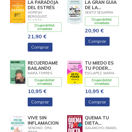
LA PARADOJA
LA GRAN GUIA
DEL ESTRÉS
DE LA
SUPLEMENTACION
HORESH
SENTO SEGARRA
BERGQUIST,
Disponibilitat
SHARON
inmediata
Disponibilitat
inmediata
20,90 €
21,90 €
Comprar
Comprar
RECUERDAME
TU MIEDO ES
BAILANDO
TU PODER
(LIMITADA)
MARA TORRES
ESCLAPEZ, MARIA
Disponibilitat
Disponibilitat
inmediata
inmediata
10,95 €
10,95 €
Comprar
Comprar
VIVE SIN
QUEMA TU
INFLAMACION
DIETA
(LIMITED)
SENDINO, DRA.
GALANCHO,ISMAEL
IRENE