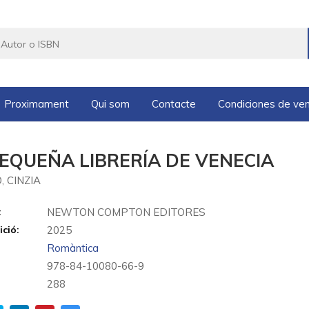
Proximament
Qui som
Contacte
Condiciones de ve
PEQUEÑA LIBRERÍA DE VENECIA
, CINZIA
:
NEWTON COMPTON EDITORES
ició:
2025
Romàntica
978-84-10080-66-9
288