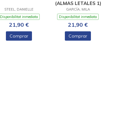
(ALMAS LETALES 1)
STEEL, DANIELLE
GARCÍA, MILA
Disponibilitat inmediata
Disponibilitat inmediata
21,90 €
21,90 €
Comprar
Comprar