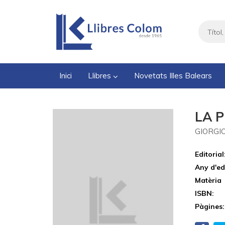
Inici
Llibres
Novetats Illes Balears
LA 
GIORGIO
Editorial
Any d'ed
Matèria
ISBN:
Pàgines: