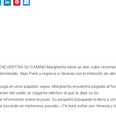
ENTRA SU CAMINO.Margherita tiene un don: sabe recomendar
rminado, deja París y regresa a Venecia con la intención de abri
rga en unos papeles viejos, Margherita encuentra pegada al fond
or del cuello un colgante idéntico al que le dejó su tío.
r información sobre la joven. Su pequeña búsqueda la lleva a otra
e esconde un misterioso pasado...«Te hará soñar con Venecia y la