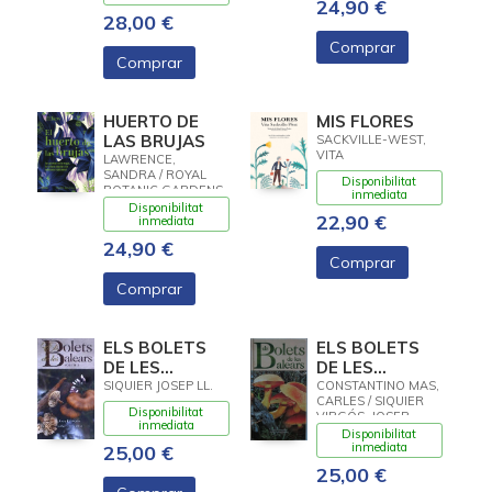
24,90 €
28,00 €
Comprar
Comprar
HUERTO DE
MIS FLORES
LAS BRUJAS
SACKVILLE-WEST,
VITA
LAWRENCE,
SANDRA / ROYAL
Disponibilitat
BOTANIC GARDENS
inmediata
Disponibilitat
22,90 €
inmediata
24,90 €
Comprar
Comprar
ELS BOLETS
ELS BOLETS
DE LES
DE LES
BALEARS
BALEARS 1
SIQUIER JOSEP LL.
CONSTANTINO MAS,
CARLES / SIQUIER
VOLUM 2
Disponibilitat
VIRGÓS, JOSEP
inmediata
LLEONARD
Disponibilitat
inmediata
25,00 €
25,00 €