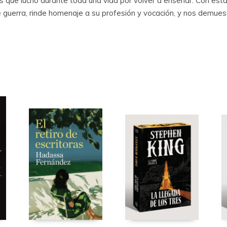
os que luchó durante toda una vida por volver a enseñar. Con est
 guerra, rinde homenaje a su profesión y vocación, y nos demues