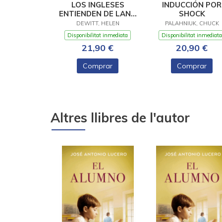
LOS INGLESES
INDUCCIÓN POR
ENTIENDEN DE LANA
SHOCK
(Y OTROS TRUCOS)
DEWITT, HELEN
PALAHNIUK, CHUCK
Disponibilitat inmediata
Disponibilitat inmediata
21,90 €
20,90 €
Comprar
Comprar
Altres llibres de l'autor