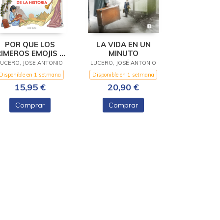
POR QUE LOS
LA VIDA EN UN
IMEROS EMOJIS SE
MINUTO
ESCRIBIAN
LUCERO, JOSE ANTONIO
LUCERO, JOSÉ ANTONIO
Disponible en 1 setmana
Disponible en 1 setmana
15,95 €
20,90 €
Comprar
Comprar