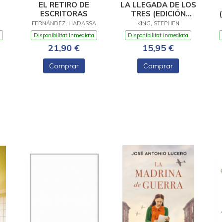
EL RETIRO DE
LA LLEGADA DE LOS
ESCRITORAS
TRES (EDICIÓN
CANTOS TINTADOS)
FERNÁNDEZ, HADASSA
KING, STEPHEN
(LA TORRE OSCURA
Disponibilitat inmediata
Disponibilitat inmediata
2)
21,90 €
15,95 €
Comprar
Comprar