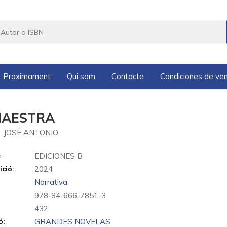
Proximament
Qui som
Contacte
Condiciones de ve
MAESTRA
, JOSÉ ANTONIO
:
EDICIONES B
ició:
2024
Narrativa
978-84-666-7851-3
432
ó:
GRANDES NOVELAS