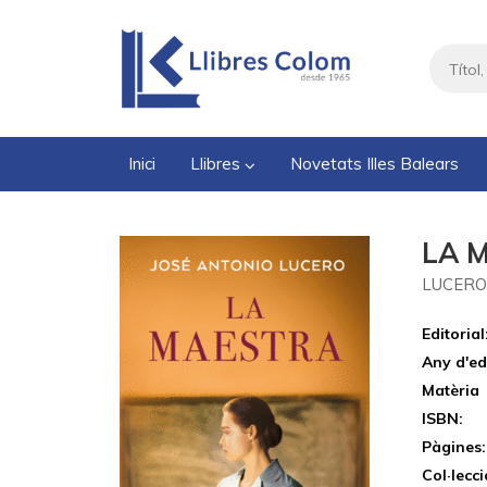
Inici
Llibres
Novetats Illes Balears
LA 
LUCERO
Editorial
Any d'ed
Matèria
ISBN:
Pàgines:
Col·lecci