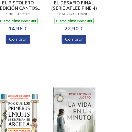
EL PISTOLERO
EL DESAFÍO FINAL
(EDICIÓN CANTOS
(SERIE ATLEE PINE 4)
TINTADOS) (LA
KING, STEPHEN
BALDACCI, DAVID
TORRE OSCURA 1)
Disponibilitat inmediata
Disponibilitat inmediata
14,96 €
22,90 €
Comprar
Comprar