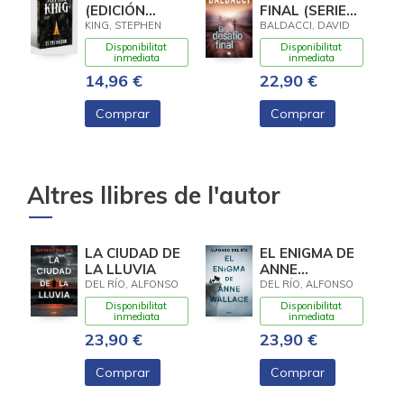
(EDICIÓN
FINAL (SERIE
CANTOS
ATLEE PINE 4)
KING, STEPHEN
BALDACCI, DAVID
TINTADOS) (LA
Disponibilitat
Disponibilitat
TORRE
inmediata
inmediata
OSCURA 1)
14,96 €
22,90 €
Comprar
Comprar
Altres llibres de l'autor
LA CIUDAD DE
EL ENIGMA DE
LA LLUVIA
ANNE
WALLACE
DEL RÍO, ALFONSO
DEL RÍO, ALFONSO
Disponibilitat
Disponibilitat
inmediata
inmediata
23,90 €
23,90 €
Comprar
Comprar