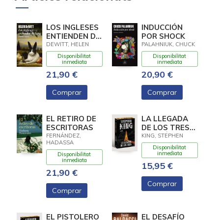
LOS INGLESES
INDUCCIÓN
ENTIENDEN DE
POR SHOCK
LANA (Y
DEWITT, HELEN
PALAHNIUK, CHUCK
OTROS
Disponibilitat
Disponibilitat
TRUCOS)
inmediata
inmediata
21,90 €
20,90 €
Comprar
Comprar
EL RETIRO DE
LA LLEGADA
ESCRITORAS
DE LOS TRES
(EDICIÓN
FERNÁNDEZ,
KING, STEPHEN
HADASSA
CANTOS
Disponibilitat
TINTADOS) (LA
inmediata
Disponibilitat
inmediata
TORRE
15,95 €
21,90 €
OSCURA 2)
Comprar
Comprar
EL PISTOLERO
EL DESAFÍO