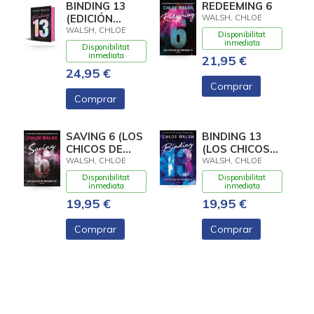
BINDING 13
REDEEMING 6
(EDICIÓN
WALSH, CHLOE
ESPECIAL)
WALSH, CHLOE
Disponibilitat
(LOS CHICOS
inmediata
Disponibilitat
DE TOMMEN 1)
inmediata
21,95 €
24,95 €
Comprar
Comprar
SAVING 6 (LOS
BINDING 13
CHICOS DE
(LOS CHICOS
TOMMEN 3)
DE TOMMEN 1)
WALSH, CHLOE
WALSH, CHLOE
Disponibilitat
Disponibilitat
inmediata
inmediata
19,95 €
19,95 €
Comprar
Comprar