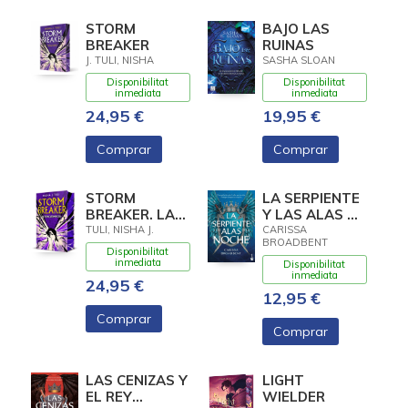
STORM
BAJO LAS
BREAKER
RUINAS
J. TULI, NISHA
SASHA SLOAN
Disponibilitat
Disponibilitat
inmediata
inmediata
24,95 €
19,95 €
Comprar
Comprar
STORM
LA SERPIENTE
BREAKER. LA
Y LAS ALAS DE
TRENCATEMPESTES
LA NOCHE
TULI, NISHA J.
CARISSA
BROADBENT
Disponibilitat
inmediata
Disponibilitat
inmediata
24,95 €
12,95 €
Comprar
Comprar
LAS CENIZAS Y
LIGHT
EL REY
WIELDER