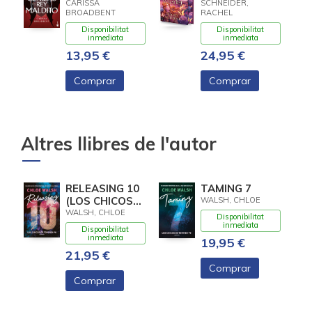
MALDITO
CARISSA
SCHNEIDER,
BROADBENT
RACHEL
Disponibilitat
Disponibilitat
inmediata
inmediata
13,95 €
24,95 €
Comprar
Comprar
Altres llibres de l'autor
RELEASING 10
TAMING 7
(LOS CHICOS
WALSH, CHLOE
DE TOMMEN 6)
WALSH, CHLOE
Disponibilitat
inmediata
Disponibilitat
inmediata
19,95 €
21,95 €
Comprar
Comprar