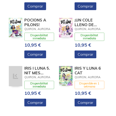
MUY DULCE!
Comprar
Comprar
POCIONS A
¡UN COLE
PILONS!
LLENO DE
MAGIA!
QUIRON, AURORA
QUIRON, AURORA
Disponibilitat
Disponibilitat
inmediata
inmediata
10,95 €
10,95 €
Comprar
Comprar
IRIS I LUNA 5.
IRIS Y LUNA 6
NIT MES
CAT
MAGICA, LA
QUIRON, AURORA
QUIRON, AURORA
Disponibilitat
Disponible en 1
inmediata
setmana
10,95 €
10,95 €
Comprar
Comprar