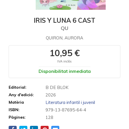
IRIS Y LUNA 6 CAST
QU
QUIRON, AURORA
10,95 €
IVA inclós
Disponibilitat inmediata
Editorial:
B DE BLOK
Any d'edició:
2026
Matèria
Literatura infantil i juvenil
ISBN:
979-13-87695-64-4
Pàgines:
128