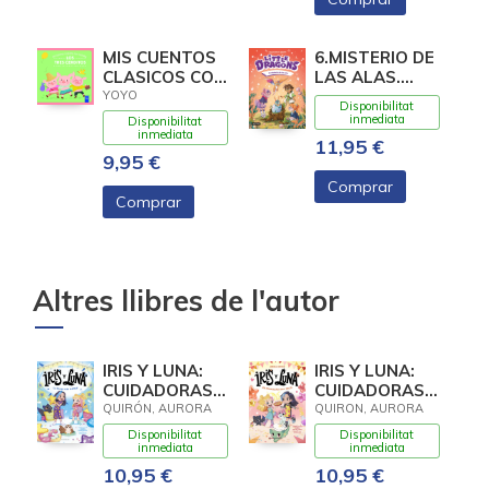
MIS CUENTOS
6.MISTERIO DE
CLASICOS CON
LAS ALAS.
TEXTURAS.
(LITTLE
YOYO
Disponibilitat
LOS TRES
DRAGONS)
inmediata
Disponibilitat
CERDIT
inmediata
11,95 €
9,95 €
Comprar
Comprar
Altres llibres de l'autor
IRIS Y LUNA:
IRIS Y LUNA:
CUIDADORAS
CUIDADORAS
DE
DE
QUIRÓN, AURORA
QUIRON, AURORA
CACHORRITOS
CACHORRITOS
Disponibilitat
Disponibilitat
MÁGICOS 5 -
MAGICOS 3 -
inmediata
inmediata
¡LA NOCHE
UN
10,95 €
10,95 €
MÁS MÁGICA!
CUMPLEAÑOS