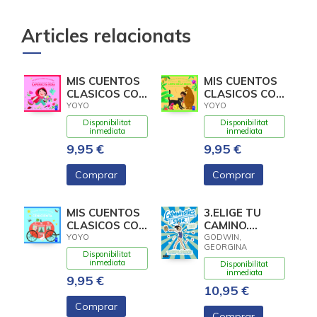
Articles relacionats
MIS CUENTOS
MIS CUENTOS
CLASICOS CON
CLASICOS CON
TEXTURAS.
TEXTURAS. EL
YOYO
YOYO
CAPERUCITA
LIBRO DE LA
Disponibilitat
Disponibilitat
ROJA
inmediata
inmediata
9,95 €
9,95 €
Comprar
Comprar
MIS CUENTOS
3.ELIGE TU
CLASICOS CON
CAMINO.
TEXTURAS.
(GYMNASTICS
YOYO
GODWIN,
GEORGINA
CENICIENTA
STAR)
Disponibilitat
inmediata
Disponibilitat
inmediata
9,95 €
10,95 €
Comprar
Comprar