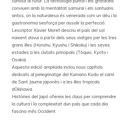
curiosa al futur. La tecnologia punta i els gratacels
conviuen amb la mentalitat samurai i els santuaris
antics, on la naturalesa és venerada com un déu i la
gastronomia sesforça per assolir la perfecció.
Lescriptor Xavier Moret descriu el país del sol
naixent davui a partir dels seus viatges per les tres
grans illes (Honshu, Kyushu i Shikoku) i les seves
estades a les ciutats principals (Tòquio, Kyoto i
Osaka).
Aquesta edició ampliada inclou nous capítols
dedicats al pelegrinatge del Kumano Kodo el camí
de Sant Jaume japonès i a les illes tropicals
dOkinawa.
Històries del Japó ofereix les claus per comprendre
la cultura i la complexitat dun país que cada dia
fascina més Occident.