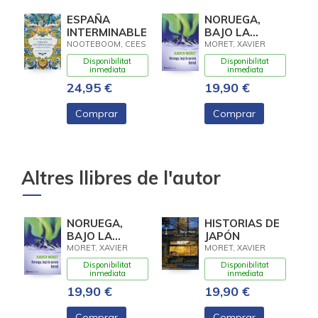
ESPAÑA
NORUEGA,
INTERMINABLE
BAJO LA
AURORA
NOOTEBOOM, CEES
MORET, XAVIER
BOREAL
Disponibilitat
Disponibilitat
inmediata
inmediata
24,95 €
19,90 €
Comprar
Comprar
Altres llibres de l'autor
NORUEGA,
HISTORIAS DE
BAJO LA
JAPÓN
AURORA
MORET, XAVIER
MORET, XAVIER
BOREAL
Disponibilitat
Disponibilitat
inmediata
inmediata
19,90 €
19,90 €
Comprar
Comprar