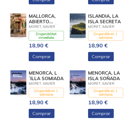
MALLORCA,
ISLANDIA, LA
ABIERTO
ISLA SECRETA
TODO EL AÑO
MORET, XAVIER
MORET, XAVIER
Disponibilitat
Disponible en 1
inmediata
setmana
18,90 €
18,90 €
Comprar
Comprar
MENORCA, L
MENORCA, LA
´ILLA SOMIADA
ISLA SOÑADA
MORET, XAVIER
MORET, XAVIER
Disponible en 1
Disponible en 1
setmana
setmana
18,90 €
18,90 €
Comprar
Comprar