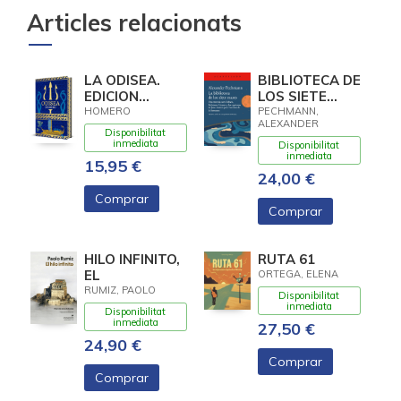
Articles relacionats
LA ODISEA.
BIBLIOTECA DE
EDICION
LOS SIETE
LIMITADA CON
MARES, LA
HOMERO
PECHMANN,
ALEXANDER
CANTOS
Disponibilitat
DECORADOS
inmediata
Disponibilitat
inmediata
15,95 €
24,00 €
Comprar
Comprar
HILO INFINITO,
RUTA 61
EL
ORTEGA, ELENA
RUMIZ, PAOLO
Disponibilitat
inmediata
Disponibilitat
inmediata
27,50 €
24,90 €
Comprar
Comprar