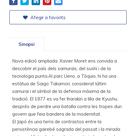
Afegir a favorits
Sinopsi
Nova edició ampliada. Xavier Moret ens convida a
descobrir el país dels samurais, del sushi i de la
tecnologia punta.Al parc Ueno, a Tòquio, hi ha una
estàtua de Saigo Takamori, considerat lúltim
samurai i el símbol de la defensa màxima de la
tradició. El 1877 es va fer lharakiri a lilla de Kyushu,
després de perdre una batalla contra les tropes dun
govern que feia bandera de la modernitat.
El Japó és una terra de contrastos entre la
persistència gairebé sagrada del passat i la mirada